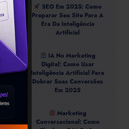
SEO Em 2025: Como
Preparar Seu Site Para A
Era Da Inteligência
Artificial
IA No Marketing
Digital: Como Usar
Inteligência Artificial Para
Dobrar Suas Conversões
Em 2025
Marketing
Conversacional: Como