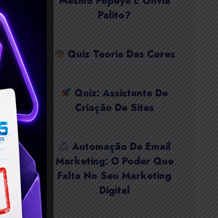
Mesmo Popeye E Olívia
Palito?
Quiz Teoria Das Cores
Quiz: Assistente De
Criação De Sites
Automação De Email
Marketing: O Poder Que
Falta No Seu Marketing
Digital