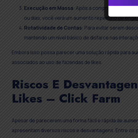
Execução em Massa
: Após a compra do pacote,
ou dias, você verá um aumento repentino de enga
Rotatividade de Contas
: Para evitar serem desc
mantendo um nível básico de disfarce nas interaç
Embora isso possa parecer uma solução rápida para aume
associados ao uso de fazendas de likes.
Riscos E Desvantage
Likes – Click Farm
Apesar de parecerem uma forma fácil e rápida de aument
apresentam diversos riscos e desvantagens. Entre os p