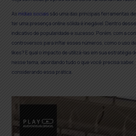
As
mídias sociais
são uma das principais ferramentas de 
ter uma presença online sólida é inegável. Dentro desse 
indicativo de popularidade e sucesso. Porém, com a co
controversos para inflar esses números, como o uso de
likes? E qual o impacto de utilizá-las em sua estratégi
nesse tema, abordando tudo o que você precisa saber, a
considerando essa prática.
Tocador
de
vídeo