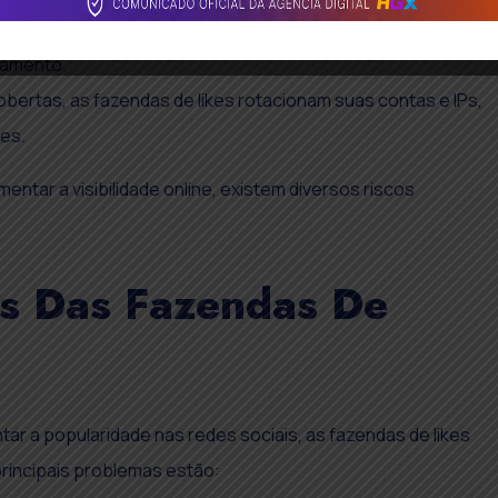
 o processo é executado em massa. Em questão de horas
jamento.
obertas, as fazendas de likes rotacionam suas contas e IPs,
ões.
ntar a visibilidade online, existem diversos riscos
ns Das Fazendas De
ar a popularidade nas redes sociais, as fazendas de likes
rincipais problemas estão: