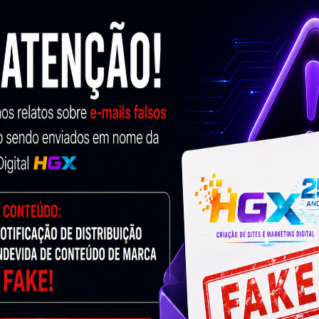
01:13
De Likes – Click Farm?
s, seguidores e até comentários falsos em redes sociais,
eralmente são realizados por contas automatizadas ou, em
zar essa interação de maneira massiva e repetitiva. O