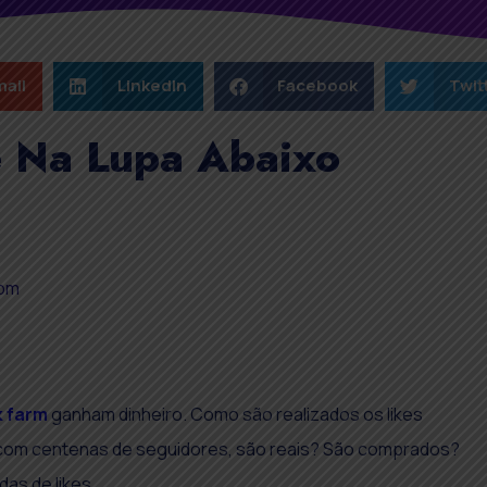
ail
LinkedIn
Facebook
Twit
e Na Lupa Abaixo
 pm
k farm
ganham dinheiro. Como são realizados os likes
 com centenas de seguidores, são reais? São comprados?
as de likes.