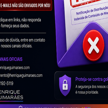
e forma rápida e artificial.
 marcas, influenciadores e até por usuários comuns que
mente têm, com a esperança de atrair mais seguidores
azendas De Likes?
pendendo do provedor, mas a essência do serviço é sempre
elas operam:
as de likes criam perfis falsos ou automatizados, também
agens.
rnecem fazendas de likes costumam vender pacotes com
visualizações.