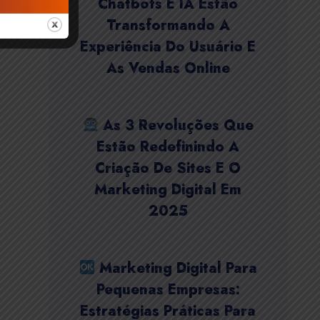
Chatbots E IA Estão
Transformando A
Experiência Do Usuário E
As Vendas Online
As 3 Revoluções Que
Estão Redefinindo A
Criação De Sites E O
Marketing Digital Em
2025
Marketing Digital Para
Pequenas Empresas:
Estratégias Práticas Para