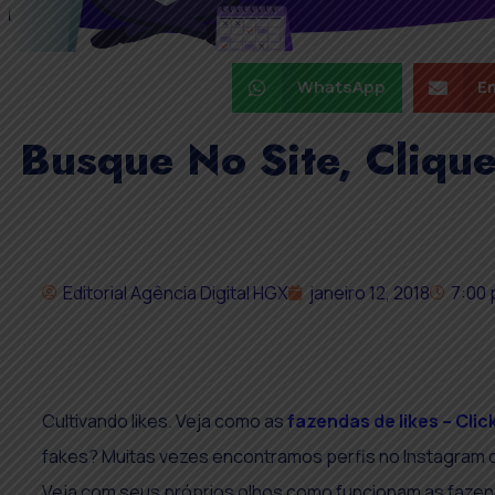
WhatsApp
Em
Busque No Site, Cliqu
Editorial Agência Digital HGX
janeiro 12, 2018
7:00
Cultivando likes. Veja como as
fazendas de likes – Clic
fakes? Muitas vezes encontramos perfis no Instagram
Veja com seus próprios olhos como funcionam as fazend