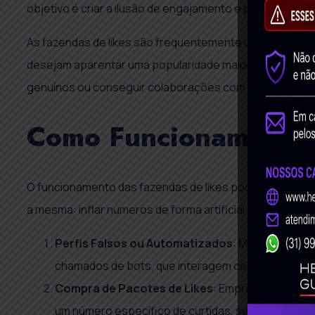
objetivo é criar a ilusão de engajamento e popularidade d
As fazendas de likes são frequentemente utilizadas por
desejam aparentar uma popularidade maior do que real
genuínos ou conseguir colaborações com marcas.
Como Funcionam As F
O funcionamento das fazendas de likes pode variar de
a mesma: inflar números de forma artificial. Veja como 
Perfis Falsos ou Automatizados
: Muitas fazend
chamados de bots, que interagem com suas post
Compra de Pacotes de Likes
: Empresas que fo
um número específico de curtidas, seguidores ou 