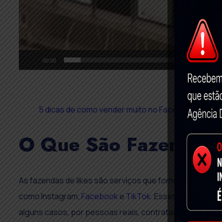
00:00
5 dicas de como vender muito no Facebook
O Que São Fazendas 
As fazendas de likes são serviços que fornecem curtida
como Instagram,
Facebook
e
TikTok
. Esses serviços g
alguns casos, por pessoas reais, contratadas para reali