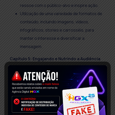
ressoe com o público-alvo e inspire ação.
Utilização de uma variedade de formatos de
conteúdo, incluindo imagens, vídeos,
infográficos, stories e carrosséis, para
manter o interesse e diversificar a
mensagem.
Capítulo 5: Engajando e Nutrindo a Audiência
Táticas para estimular o engajamento do
público, como fazer perguntas, lançar
enquetes, incentivar a participação em
concursos e responder ativamente aos
comentários.
Importância da consistência na publicação