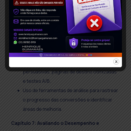
de conteúdo e na interação com os
seguidores para construir relacionamentos
duradouros.
Capítulo 6: Otimizando para Conversões
Estratégias de otimização de conversões,
incluindo chamadas à ação (CTAs) claras e
persuasivas, páginas de destino otimizadas
e testes A/B.
Uso de ferramentas de análise para rastrear
o progresso das conversões e identificar
áreas de melhoria.
Capítulo 7: Avaliando o Desempenho e