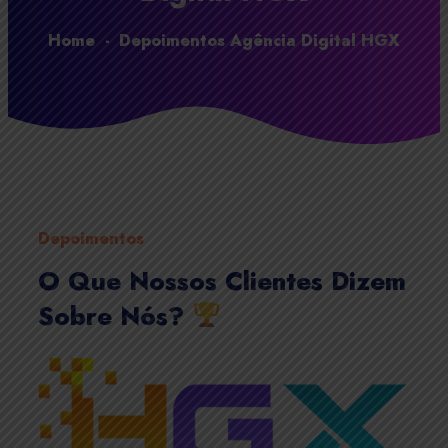
Home
-
Depoimentos Agência Digital HGX
Depoimentos
O Que Nossos Clientes Dizem
Sobre Nós?