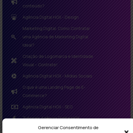
conteúdo?
Agência Digital HGX - Design
Marketing Digital: Como Contratar
uma Agência de Marketing Digital
Ideal?
Criação de Logomarca e Identidade
Visual – Contrate!
Agência Digital HGX - Mídias Sociais
O que é uma Landing Page de E-
Commerce?
Agência Digital HGX - SEO
Tutoriais Agência Digital HGX
Gerenciar Consentimento de
Agência Digital HGX - Tecnologia