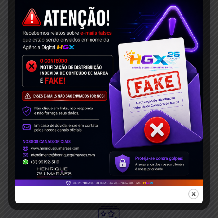
99
%
Reviews dos clientes
100
%
Suporte Premium