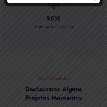
96
%
Produtos de qualidade
Nosso Portifolio
Destacamos Alguns
Projetos Marcantes