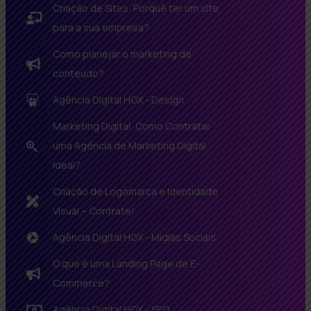
Criação de Sites: Porquê ter um site
para a sua empresa?
Como planejar o marketing de
conteúdo?
Agência Digital HGX - Design
Marketing Digital: Como Contratar
uma Agência de Marketing Digital
Ideal?
Criação de Logomarca e Identidade
Visual – Contrate!
Agência Digital HGX - Mídias Sociais
O que é uma Landing Page de E-
Commerce?
Agência Digital HGX - SEO