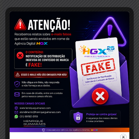
99
%
Reviews dos clientes
100
%
Suporte Premium