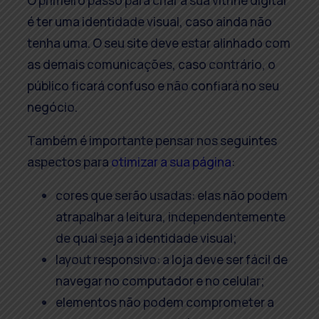
O primeiro passo para criar a sua vitrine digital
é ter uma identidade visual, caso ainda não
tenha uma. O seu site deve estar alinhado com
as demais comunicações, caso contrário, o
público ficará confuso e não confiará no seu
negócio.
Também é importante pensar nos seguintes
aspectos para
otimizar a sua página
:
cores que serão usadas: elas não podem
atrapalhar a leitura, independentemente
de qual seja a identidade visual;
layout responsivo: a loja deve ser fácil de
navegar no computador e no celular;
elementos não podem comprometer a