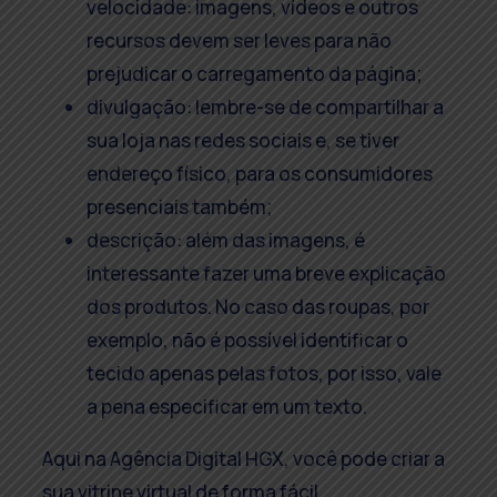
velocidade: imagens, vídeos e outros
recursos devem ser leves para não
prejudicar o carregamento da página;
divulgação: lembre-se de compartilhar a
sua loja nas redes sociais e, se tiver
endereço físico, para os consumidores
presenciais também;
descrição: além das imagens, é
interessante fazer uma breve explicação
dos produtos. No caso das roupas, por
exemplo, não é possível identificar o
tecido apenas pelas fotos, por isso, vale
a pena especificar em um texto.
Aqui na Agência Digital HGX, você pode criar a
sua vitrine virtual de forma fácil,