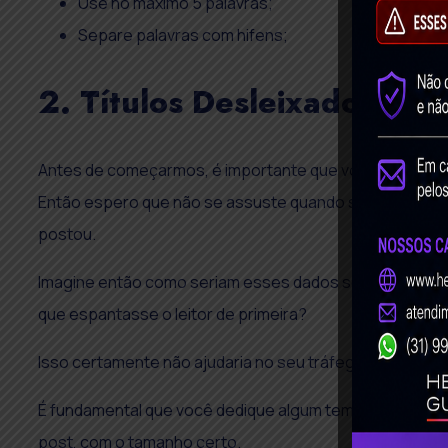
Use no máximo 5 palavras;
Separe palavras com hifens;
2. Títulos Desleixados
Antes de começarmos, é importante que você saiba que 8
Então espero que não se assuste quando souber que 
postou.
Imagine então como seriam esses dados se, para piorar 
que espantasse o leitor de primeira?
Isso certamente não ajudaria no seu tráfego, e menos 
É fundamental que você dedique algum tempo bolando um
post, com o tamanho certo.