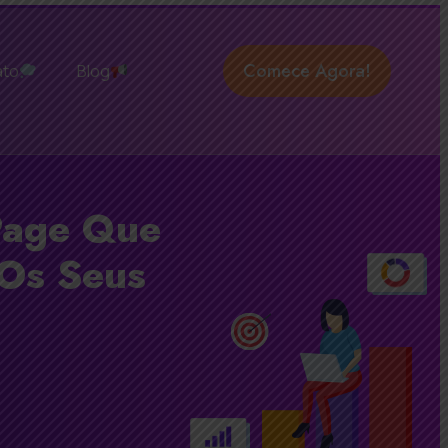
Comece Agora!
ato
Blog
Page Que
 Os Seus