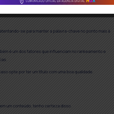
PRECISA estar no título se você quiser algum resultado
s atentando-se para manter a palavra-chave no ponto mais à
ém é um dos fatores que influenciam no rankeamento e
cas.
caso opte por ter um título com uma boa qualidade.
e em um conteúdo, tenho certeza disso.