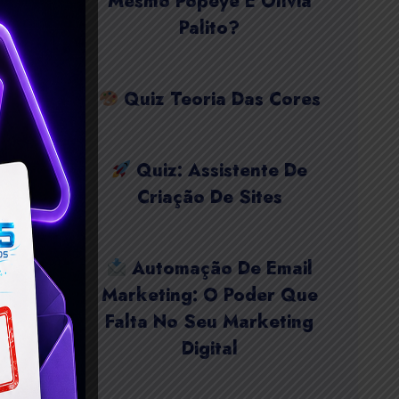
Mesmo Popeye E Olívia
Palito?
Quiz Teoria Das Cores
Quiz: Assistente De
Criação De Sites
Automação De Email
Marketing: O Poder Que
Falta No Seu Marketing
Digital