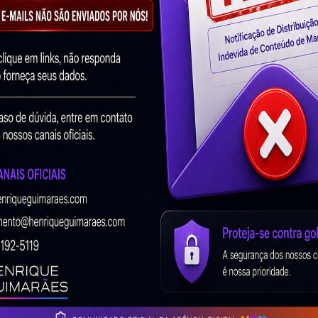
, em cada 10 pessoas, lerá o seu título. Parece ruim?
apenas
2 dessas 10 pessoas,
lerão o conteúdo que você
a situação, você ainda colocasse um título nada chamativo,
ainda o seu rankeamento.
 título persuasivo, capaz de sintetizar o conteúdo do seu