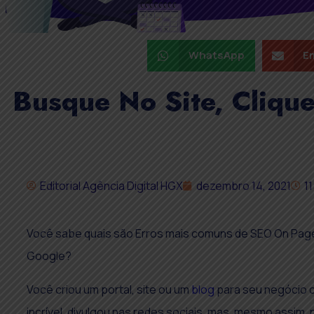
WhatsApp
Em
Busque No Site, Cliqu
Editorial Agência Digital HGX
dezembro 14, 2021
11
Você sabe quais são Erros mais comuns de SEO On Page
Google?
Você criou um portal, site ou um
blog
para seu negócio o
incrível, divulgou nas redes sociais, mas, mesmo assim,