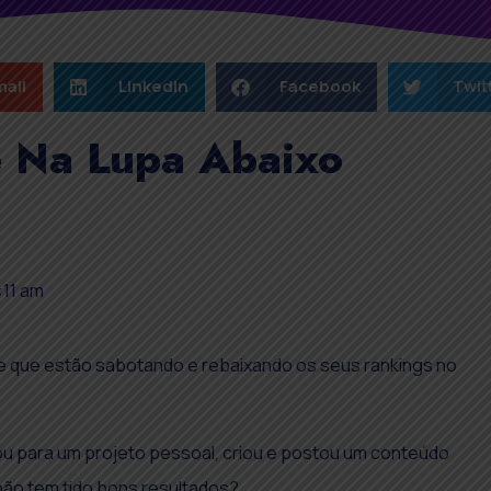
ail
LinkedIn
Facebook
Twit
e Na Lupa Abaixo
:11 am
 que estão sabotando e rebaixando os seus rankings no
u para um projeto pessoal, criou e postou um conteúdo
 não tem tido bons resultados?