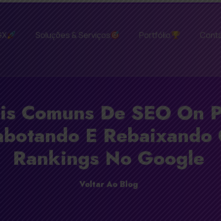
GX
Soluções & Serviços
Portfólio
Cont
ais Comuns De SEO On 
abotando E Rebaixando
Rankings No Google
Voltar Ao Blog