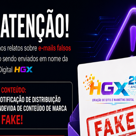
ra-de-url-pode-salvar-sua-vida123.
 já é capaz de entender exatamente do que será tratado no
desse tipo de erro é bastante simples. Instale o
plugin
essários.
luem: