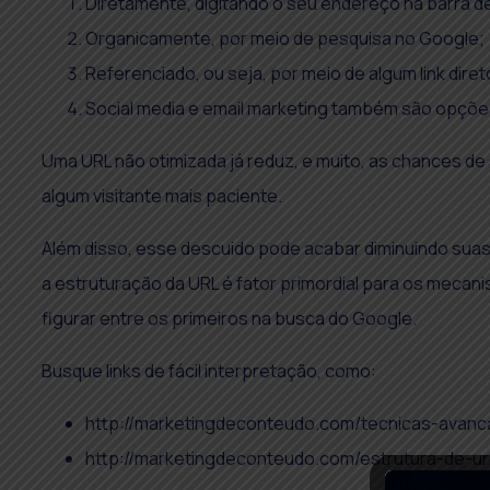
Diretamente, digitando o seu endereço na barra d
Organicamente, por meio de pesquisa no Google;
Referenciado, ou seja, por meio de algum link diret
Social media e email marketing também são opçõe
Uma URL não otimizada já reduz, e muito, as chances d
algum visitante mais paciente.
Além disso, esse descuido pode acabar diminuindo sua
a estruturação da URL é fator primordial para os meca
figurar entre os primeiros na busca do Google.
Busque links de fácil interpretação, como:
http://marketingdeconteudo.com/tecnicas-avan
http://marketingdeconteudo.com/estrutura-de-ur