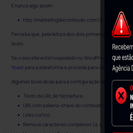
E nunca algo assim:
http://marketingdeconteudo.com/13-fazer-estrutu
Perceba que, pela leitura dos dois primeiros links você
texto.
Se o seu site está hospedado no WordPress, a correção 
Yoast
para a plataforma e proceda para os ajustes nec
Algumas boas dicas para a configuração de seu link inc
Texto da URL de fácil leitura;
URL com palavra-chave do conteúdo;
Links curtos;
Remova caracteres complexos (á, ç, õ etc.);