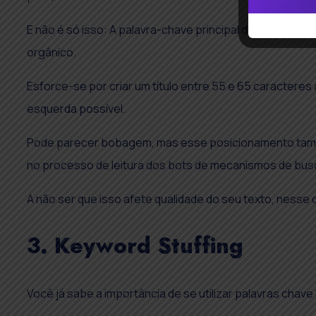
E não é só isso: A palavra-chave principal do seu texto 
orgânico.
Esforce-se por criar um título entre 55 e 65 caractere
esquerda possível.
Pode parecer bobagem, mas esse posicionamento tamb
no processo de leitura dos bots de mecanismos de bus
A não ser que isso afete qualidade do seu texto, nesse 
3. Keyword Stuffing
Você já sabe a importância de se utilizar palavras chav