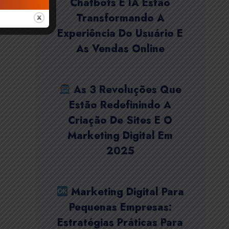
Chatbots E IA Estão
Transformando A
Experiência Do Usuário E
As Vendas Online
As 3 Revoluções Que
Estão Redefinindo A
Criação De Sites E O
Marketing Digital Em
2025
Marketing Digital Para
Pequenas Empresas:
Estratégias Práticas Para