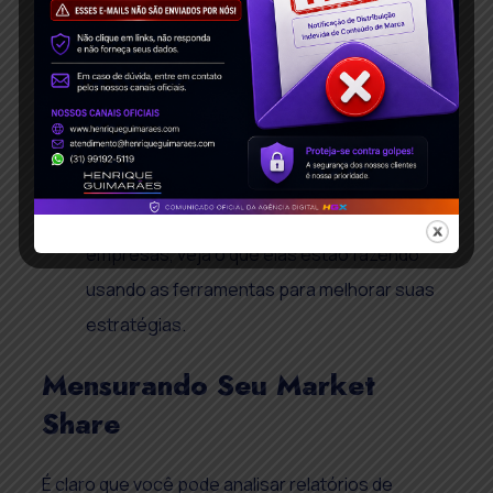
relatório Market Explorer, você pode analisar
as estratégias dos outros players de
mercado. Isso pode ajudar você a se
beneficiar das táticas que os líderes de
mercado usam e considerar se deve
implementá-las. Quando perceber aumentos
acentuados no market share de outras
empresas, veja o que elas estão fazendo
usando as ferramentas para melhorar suas
estratégias.
Mensurando Seu Market
Share
É claro que você pode analisar relatórios de