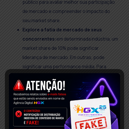
público para avaliar melhor sua participação
de mercado e compreender o impacto do
seu market share.
Explore a fatia de mercado de seus
concorrentes:
em determinada indústria, um
market share de 10% pode significar
liderança de mercado. Em outras, pode
significar uma performance média. Para
conseguir fazer uma avaliação de negócio,
você precisa ter uma visão comparativa e
contrastar seus números com os dos
concorrentes.
Busque brechas e oportunidades:
usando
a seção Dinâmica do Domínio x Mercado do