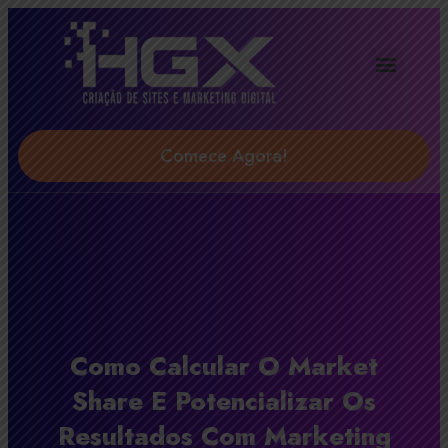
Agência Digital HGX
Soluções & Serviços
Comece Agora!
Como Calcular O Market
Share E Potencializar Os
Resultados Com Marketing