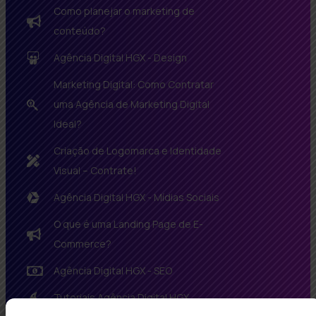
Como planejar o marketing de
conteúdo?
Agência Digital HGX - Design
Marketing Digital: Como Contratar
uma Agência de Marketing Digital
Ideal?
Criação de Logomarca e Identidade
Visual – Contrate!
Agência Digital HGX - Mídias Sociais
O que é uma Landing Page de E-
Commerce?
Agência Digital HGX - SEO
Tutoriais Agência Digital HGX