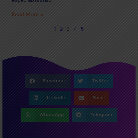
Read More »
1
2
3
4
5
Facebook
Twitter
LinkedIn
Email
WhatsApp
Telegram