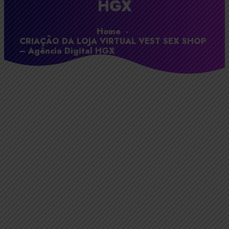
HGX
Home
-
CRIAÇÃO DA LOJA VIRTUAL VEST SEX SHOP
– Agência Digital HGX