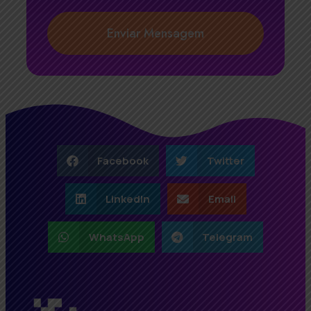
Enviar Mensagem
Facebook
Twitter
LinkedIn
Email
WhatsApp
Telegram