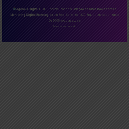
Agência Digital HGX
– Especializada em
Criação de Sites Inovadores e
Marketing Digital Estratégico
em Belo Horizonte (MG), Brasil e em todo o mundo
De 2008 aos dias atuais
Scientia est potentia