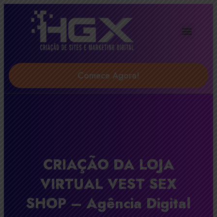
Agência Digital HGX
Soluções & Serviços
Comece Agora!
CRIAÇÃO DA LOJA
VIRTUAL VEST SEX
SHOP – Agência Digital