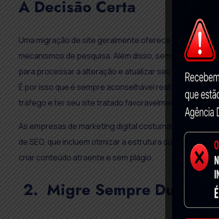
A Decisão Certa
Uma migração de site geralmente oferece pouco ou nen
mecanismos de pesquisa. Além disso, sempre resulta e
para processar a alteração e atualizar seu índice de aco
É por isso que é sempre aconselhável realizar a migraçã
tráfego e ter seu site tratado favoravelmente pelo Go
As empresas de marketing digital costumam usar a migra
de SEO, que incluem otimizar a estrutura do site, corrig
criar conteúdo atraente e sem plágio.
2. Migre Sempre Durante 