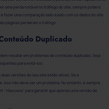
ver uma perda notável no tráfego do site, sempre poderá
 e fazer uma comparação lado a lado com os dados do site
quais páginas perderam o tráfego
 Conteúdo Duplicado
odem resultar em problemas de conteúdo duplicado. Seja
qüentes para evitá-los:
duas versões do seu site estão ativas. Se a
e, isso não deve ser um problema. No entanto, é sempre
m “.htaccess” para garantir que apenas uma versão da