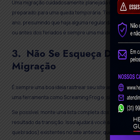
Uma migração cuidadosamente planejada e monitorada n
preparado para uma queda temporária. Tendo isso em men
ano, presumindo que haja alguma regularidade no desem
ou antes dos feriados é sempre uma má ideia.
3. Não Se Esqueça De Rast
Migração
É sempre uma boa ideia rastrear seu site antes de com
uma ferramenta como Screaming Frog e, sim, não esqueç
Se possível, monte uma lista completa dos URLs existen
resultado da transição. Isso ajudará você a identificar 
quebrados) existentes no site anterior, que tendem a 