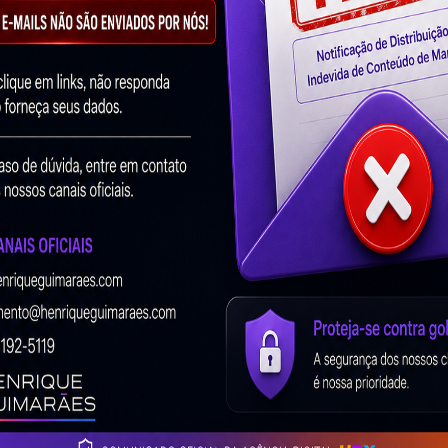
ão afetará o tráfego do site, mas é sempre bom ficar
te, é melhor realizar a migração durante a parte lenta do
penho do seu site. Por exemplo, migrar seu site durante
rear Seu Site Antes Da
eçar o processo de migração. Você pode fazer isso usando
a de salvar o rastreamento para mais tarde.
tes no site antigo para garantir que nada se perca como
erros de rastreamento e redirecionamentos (ou links
aumentar com o tempo.