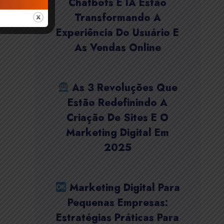
Chatbots E IA Estão
Transformando A
Experiência Do Usuário E
As Vendas Online
As 3 Revoluções Que
Estão Redefinindo A
Criação De Sites E O
Marketing Digital Em
2025
Marketing Digital Para
Pequenas Empresas:
Estratégias Práticas Para