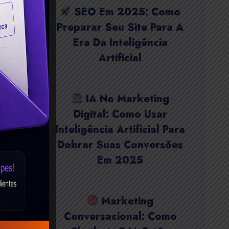
SEO Em 2025: Como
Preparar Seu Site Para A
Era Da Inteligência
Artificial
IA No Marketing
Digital: Como Usar
Inteligência Artificial Para
Dobrar Suas Conversões
Em 2025
Marketing
Conversacional: Como