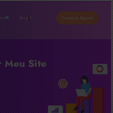
Comece Agora!
ato
Blog
r Meu Site