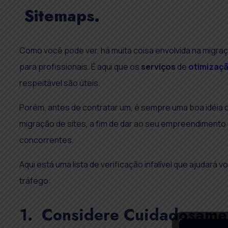
Sitemaps.
Como você pode ver, há muita coisa envolvida na migraçã
para profissionais. É aqui que os
serviços
de
otimizaç
respeitável são úteis.
Porém, antes de contratar um, é sempre uma boa idéia
migração de sites, a fim de dar ao seu empreendiment
concorrentes.
Aqui está uma lista de verificação infalível que ajudará
tráfego:
1. Considere Cuidadosamen