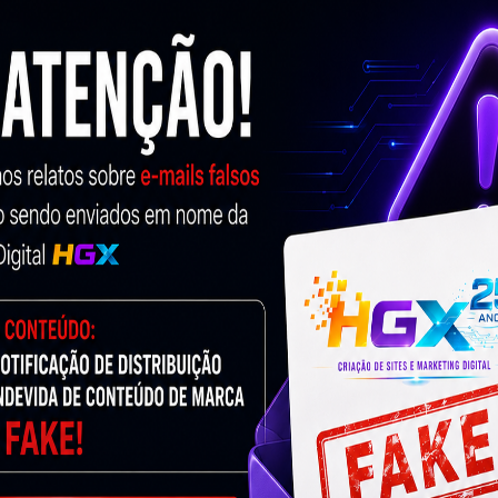
hum benefício de SEO e quase não elimina penalidades nos
m uma perda temporária de tráfego, pois o Google demora
rdo.
o com prudência, a fim de minimizar as flutuações de
ogle e outros mecanismos de pesquisa.
ção de sites para fazer certas melhorias em suas táticas
ir links quebrados, livrar-se de páginas desnecessárias e
Um Período Lento