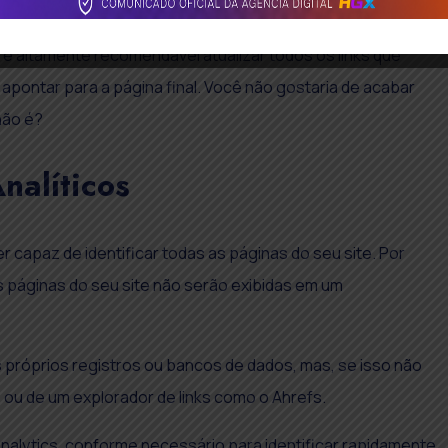
que apontem para páginas de erro 404, você deve
 é altamente recomendável atualizar todos os links que
apontar para a página final. Você não gostaria de acabar
não é?
alíticos
capaz de identificar todas as páginas do seu site. Por
s páginas do seu site não serão exibidas em um
próprios registros ou bancos de dados, mas, se isso não
 ou de um explorador de links como o Ahrefs.
nalytics, conforme necessário para identificar rapidamente