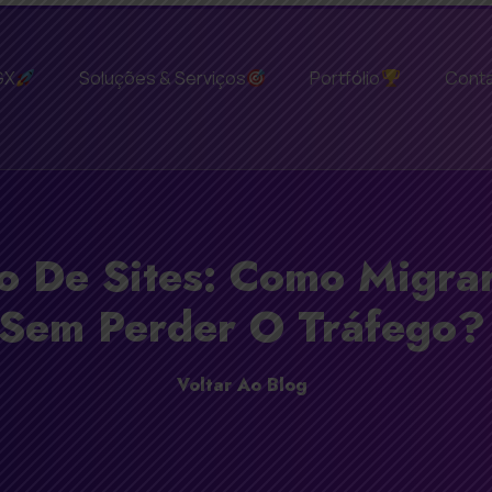
GX
Soluções & Serviços
Portfólio
Cont
o De Sites: Como Migra
Sem Perder O Tráfego?
Voltar Ao Blog