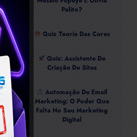
Mesmo Popeye E Olívia
Palito?
Quiz Teoria Das Cores
Quiz: Assistente De
Criação De Sites
Automação De Email
Marketing: O Poder Que
Falta No Seu Marketing
Digital