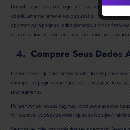
Durante o processo de migração, caso encontre links 
absolutamente removê-los ou substituí-los. Além disso,
apontam para páginas redirecionadas, a fim de fazê-los 
com as cadeias de redirecionamento após a migração, 
4. Compare Seus Dados An
Lembre-se de que um rastreamento do site pode não ser 
exemplo, as páginas que não estão vinculadas de outra
rastreamento.
Para encontrar essas páginas, você pode acessar seus 
for possível, você pode obter ajuda do Google Analytics
Se possível, crie uma cópia dos seus dados do Google A