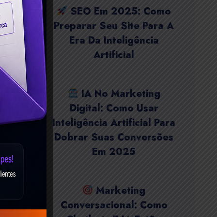
SEO Em 2025: Como
Preparar Seu Site Para A
Era Da Inteligência
Artificial
IA No Marketing
Digital: Como Usar
Inteligência Artificial Para
Dobrar Suas Conversões
Em 2025
Marketing
Conversacional: Como