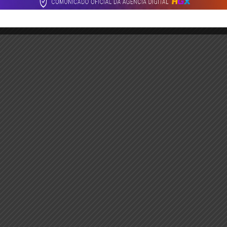
am a partir de R$ 399,00 mensal e ultrapassam os R$