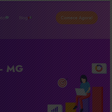
Comece Agora!
ato
Blog
 – MG