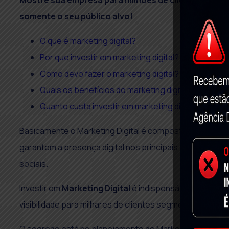
Mostre sua empresa para milhões de clientes em po
somente o seu público alvo!
O que é marketing digital?
Por que investir em marketing digital?
Como devo fazer o marketing digital?
Quais os benefícios do marketing digital?
Quanto custa investir em marketing digital?
Basicamente o Marketing Digital é composto por um co
garantem a presença digital nos principais buscadores(Go
sociais.
Investir em
Marketing Digital
é indispensável nos dias d
visibilidade para milhares de clientes segmentados de a