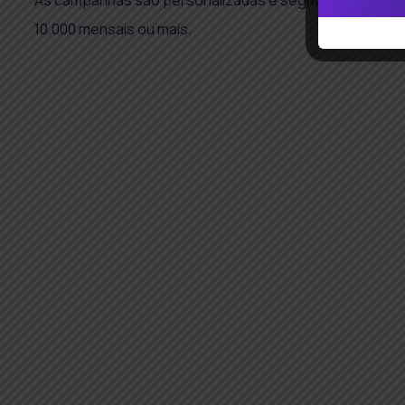
As campanhas são personalizadas e segmentadas e cust
10.000 mensais ou mais.