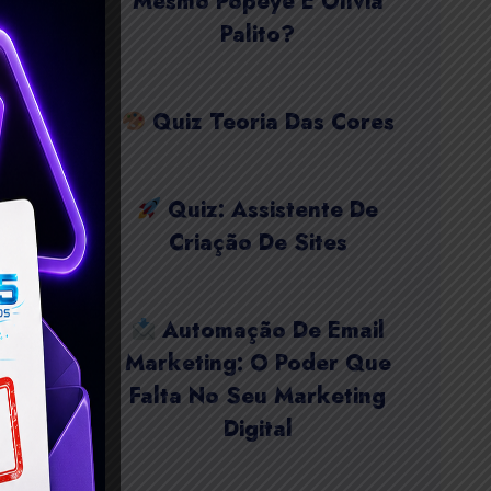
Mesmo Popeye E Olívia
Palito?
Quiz Teoria Das Cores
Quiz: Assistente De
Criação De Sites
Automação De Email
Marketing: O Poder Que
Falta No Seu Marketing
Digital