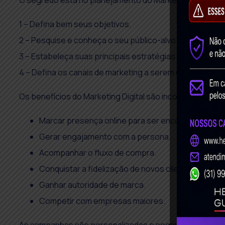
O segredo está no planejamento do Marketing Digital 
1 – Defina bem seus objetivos.
2 – Pesquise e conheça o seu público-alvo.
3 – Estabeleça suas principais estratégias de marketing d
4 – Defina os canais de marketing a serem utilizados.
Os benefícios do Marketing Digital são incontáveis, vam
Marcar presença online para ser encontrado nos p
Gerar engajamento com a persona.
Acompanhar o fluxo de compra.
Conquistar a fidelização de novos clientes.
Ganhar autoridade de marca.
Competir com empresas maiores.