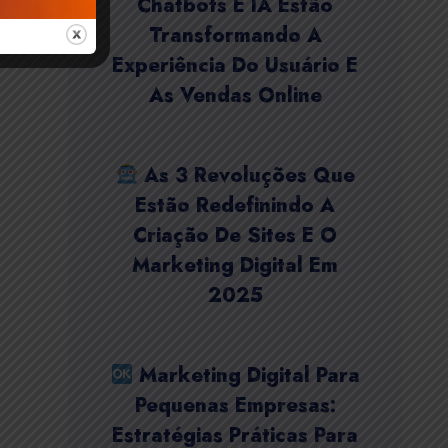
Chatbots E IA Estão
Transformando A
Experiência Do Usuário E
As Vendas Online
As 3 Revoluções Que
Estão Redefinindo A
Criação De Sites E O
Marketing Digital Em
2025
Marketing Digital Para
Pequenas Empresas:
Estratégias Práticas Para