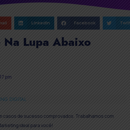
ail
LinkedIn
Facebook
Twit
e Na Lupa Abaixo
:17 pm
NG DIGITAL
com casos de sucesso comprovados. Trabalhamos com
arketing ideal para você!