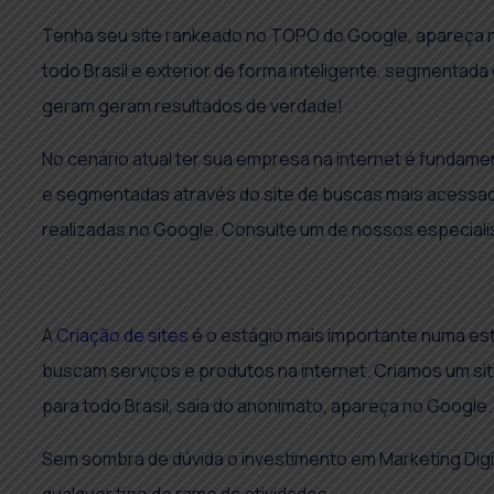
Tenha seu site rankeado no TOPO do Google, apareça 
todo Brasil e exterior de forma inteligente, segmentad
geram geram resultados de verdade!
No cenário atual ter sua empresa na internet é fundamen
e segmentadas através do site de buscas mais acessad
realizadas no Google. Consulte um de nossos especialist
A
Criação de sites
é o estágio mais importante numa es
buscam serviços e produtos na internet. Criamos um sit
para todo Brasil, saia do anonimato, apareça no Google
Sem sombra de dúvida o investimento em Marketing Digi