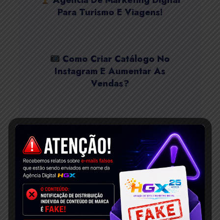
Agência De Marketing Digital
Para Turismo E Viagens!
Como Criar Catálogo No
Instagram E Aumentar As
Vendas?
SEO Para WordPress: Como
Fazer SEO Sites WordPress?
Otimização De Mecanismos
Generativos Vai Revolucionar O
SEO Em 2025!