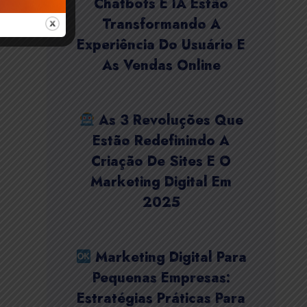
Chatbots E IA Estão
Transformando A
Experiência Do Usuário E
As Vendas Online
As 3 Revoluções Que
Estão Redefinindo A
Criação De Sites E O
Marketing Digital Em
2025
Marketing Digital Para
Pequenas Empresas:
Estratégias Práticas Para