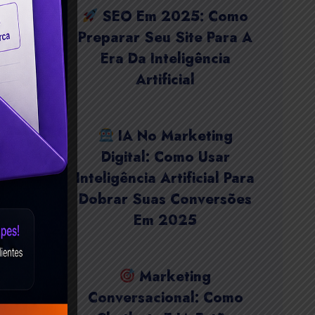
SEO Em 2025: Como
Preparar Seu Site Para A
Era Da Inteligência
Artificial
IA No Marketing
Digital: Como Usar
Inteligência Artificial Para
Dobrar Suas Conversões
Em 2025
Marketing
Conversacional: Como