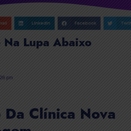
ail
LinkedIn
Facebook
Twit
e Na Lupa Abaixo
:26 pm
e Da Clínica Nova
agem