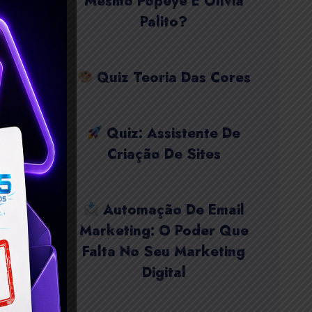
Mesmo Popeye E Olívia
Palito?
Quiz Teoria Das Cores
Quiz: Assistente De
Criação De Sites
Automação De Email
Marketing: O Poder Que
Falta No Seu Marketing
Digital