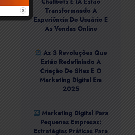
Chatbots E IA Estão
Transformando A
Experiência Do Usuário E
As Vendas Online
As 3 Revoluções Que
Estão Redefinindo A
Criação De Sites E O
Marketing Digital Em
2025
Marketing Digital Para
Pequenas Empresas:
Estratégias Práticas Para