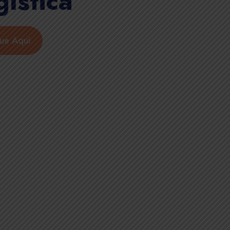
gística
que Aqui