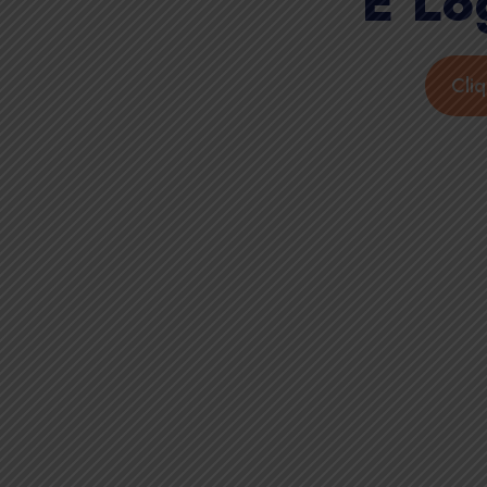
E Lo
Cli