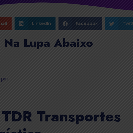
ail
LinkedIn
Facebook
Twit
e Na Lupa Abaixo
3 pm
e TDR Transportes