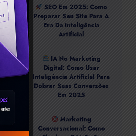
SEO Em 2025: Como
Preparar Seu Site Para A
Era Da Inteligência
Artificial
IA No Marketing
Digital: Como Usar
Inteligência Artificial Para
Dobrar Suas Conversões
Em 2025
Marketing
Conversacional: Como