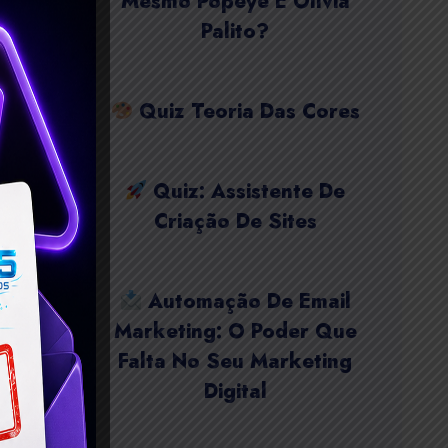
Mesmo Popeye E Olívia
Palito?
Quiz Teoria Das Cores
Quiz: Assistente De
Criação De Sites
Automação De Email
Marketing: O Poder Que
Falta No Seu Marketing
Digital