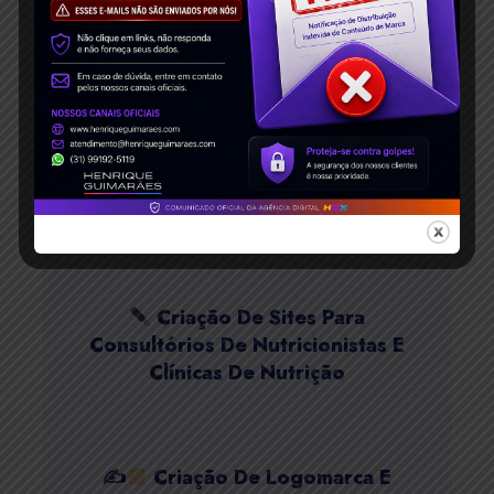
Criação De Sites De
Fotografia, Filmagem E
Fotógrafo(a)
Agência De Criação De Sites
Para Óticas E Lojas De Óculos
Criação De Sites Para
Consultórios De Nutricionistas E
Clínicas De Nutrição
✍
Criação De Logomarca E