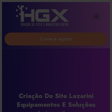
Agência Digital HGX
Soluções & Serviços
Comece Agora!
Criação Do Site Lazarini
Equipamentos E Soluções