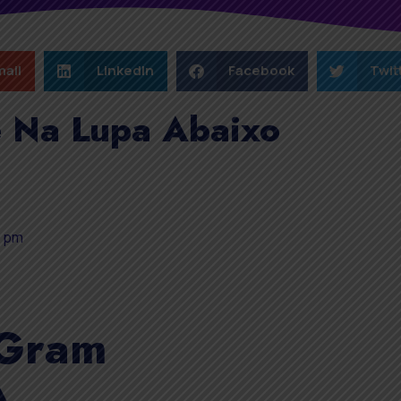
ail
LinkedIn
Facebook
Twit
e Na Lupa Abaixo
6 pm
 Gram
A