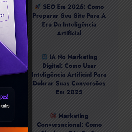
SEO Em 2025: Como
Preparar Seu Site Para A
Era Da Inteligência
Artificial
IA No Marketing
Digital: Como Usar
Inteligência Artificial Para
Dobrar Suas Conversões
Em 2025
Marketing
Conversacional: Como