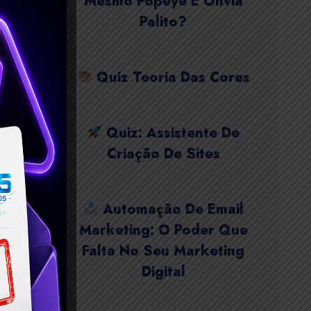
Mesmo Popeye E Olívia
Palito?
Quiz Teoria Das Cores
Quiz: Assistente De
Criação De Sites
Automação De Email
Marketing: O Poder Que
Falta No Seu Marketing
Digital