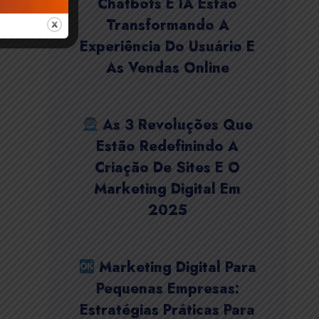
Chatbots E IA Estão
Transformando A
Experiência Do Usuário E
As Vendas Online
As 3 Revoluções Que
Estão Redefinindo A
Criação De Sites E O
Marketing Digital Em
2025
Marketing Digital Para
Pequenas Empresas:
Estratégias Práticas Para