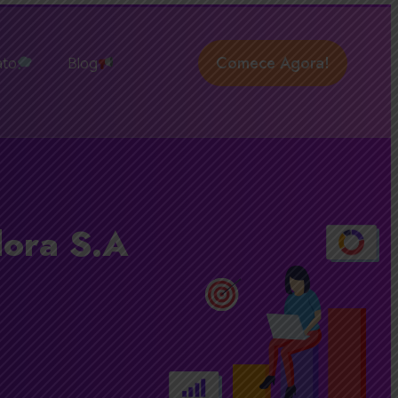
Comece Agora!
ato
Blog
dora S.A