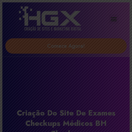
Agência Digital HGX
Soluções & Serviços
Comece Agora!
Criação Do Site De Exames
Checkups Médicos BH