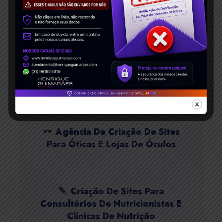
Como Fazer SEO Sites Wix?
Dicas Classificar Wix Google!
Criação De Sites De
Fotografia, Filmagem E
Fotógrafo(a)
Agência De Criação De Sites
Para Óticas E Lojas De Óculos
Criação De Sites Para
Consultórios De Nutricionistas E
Clínicas De Nutrição