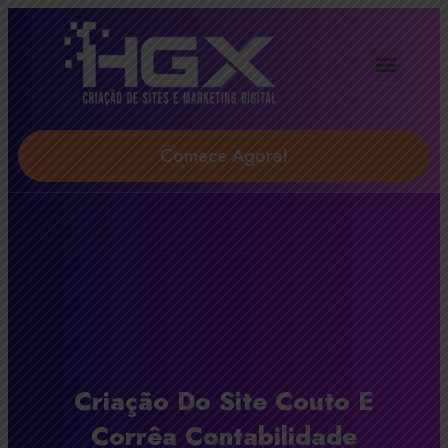
Agência Digital HGX
Soluções & Serviços
Comece Agora!
Criação Do Site Couto E
Corrêa Contabilidade