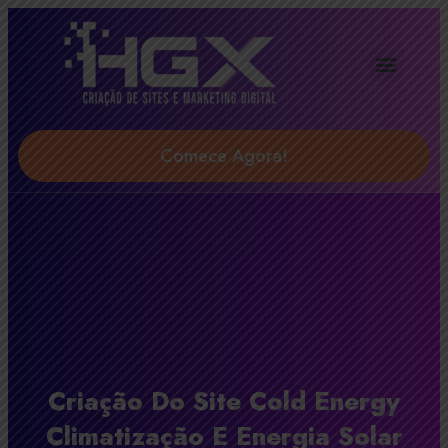
Agência Digital HGX
Soluções & Serviços
Comece Agora!
Criação Do Site Cold Energy
Climatização E Energia Solar