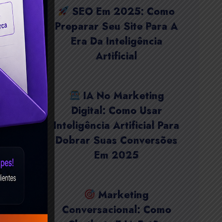
SEO Em 2025: Como
Preparar Seu Site Para A
Era Da Inteligência
Artificial
IA No Marketing
Digital: Como Usar
Inteligência Artificial Para
Dobrar Suas Conversões
Em 2025
Marketing
Conversacional: Como