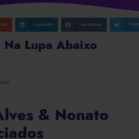
ail
LinkedIn
Facebook
Twit
e Na Lupa Abaixo
9 pm
Alves & Nonato
ciados