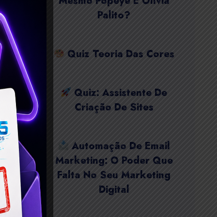
Mesmo Popeye E Olívia
Palito?
Quiz Teoria Das Cores
Quiz: Assistente De
Criação De Sites
Automação De Email
Marketing: O Poder Que
Falta No Seu Marketing
Digital