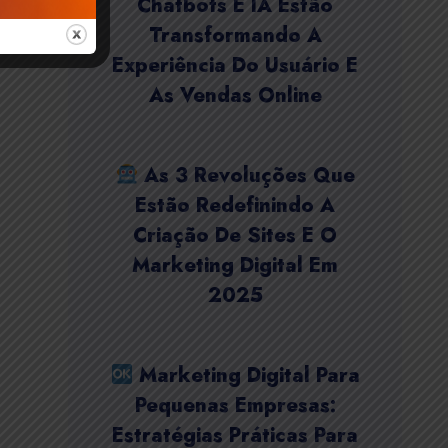
Chatbots E IA Estão
Transformando A
Experiência Do Usuário E
As Vendas Online
As 3 Revoluções Que
Estão Redefinindo A
Criação De Sites E O
Marketing Digital Em
2025
Marketing Digital Para
Pequenas Empresas:
Estratégias Práticas Para