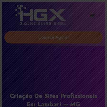
Agência Digital HGX
Soluções & Serviços
Comece Agora!
Criação De Sites Profissionais
Em Lambari – MG