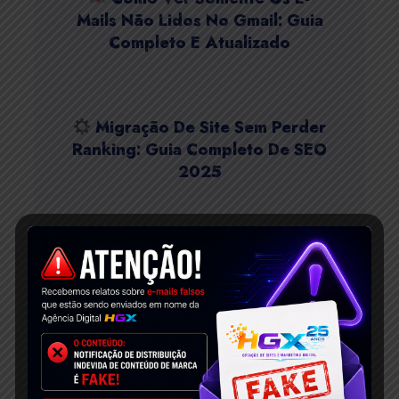
Mails Não Lidos No Gmail: Guia
Completo E Atualizado
Migração De Site Sem Perder
Ranking: Guia Completo De SEO
2025
Desenvolvimento De Sites
Profissionais: Guia Completo
2025
Quiz Entre Espinafre E