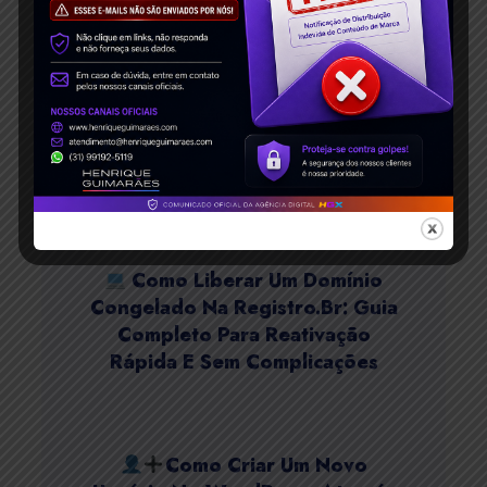
Checklist Completo 2025]
Como Conquistar As
Primeiras Posições No Google:
Estratégias Eficazes De SEO
Como Liberar Um Domínio
Congelado Na Registro.br: Guia
Completo Para Reativação
Rápida E Sem Complicações
Como Criar Um Novo