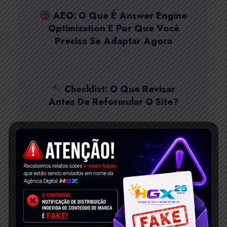
AEO: O Que É Answer Engine
Optimization E Por Que Você
Precisa Se Adaptar Agora
Checklist: O Que Revisar
Antes De Reformular O Site?
Website: Definição, Tipos,
Exemplos E Como Criar O Seu!
O Que Não Pode Faltar Em
Uma Loja Virtual Profissional [+