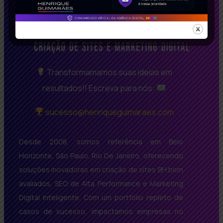
Transformamamos suas ideias em
resultados!! Escreva para nós:
sucesso@henriqueguimaraes.com
Desde 2008, somos referência em Belo
Horizonte, São Paulo, Rio De Janeiro, oferecendo
soluções inovadoras em criação de sites BH bem
avaliados, SEO de Alta Performance e Marketing
Digital Inteligente. Com um portfólio repleto de
casos de sucesso, impactamos empresas no