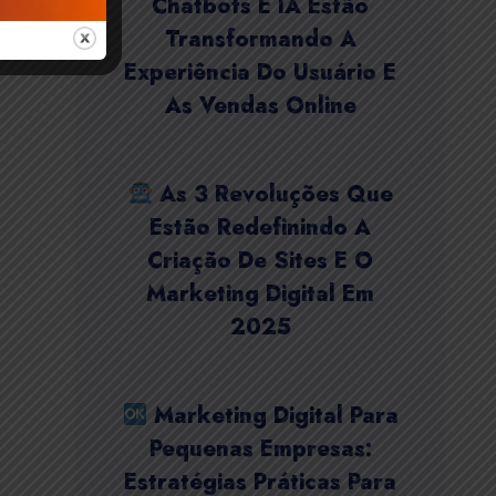
Chatbots E IA Estão
Transformando A
Experiência Do Usuário E
As Vendas Online
As 3 Revoluções Que
Estão Redefinindo A
Criação De Sites E O
Marketing Digital Em
2025
Marketing Digital Para
Pequenas Empresas:
Estratégias Práticas Para