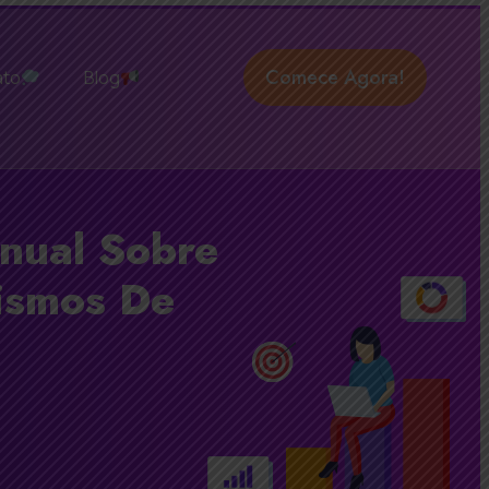
Comece Agora!
ato
Blog
nual Sobre
ismos De