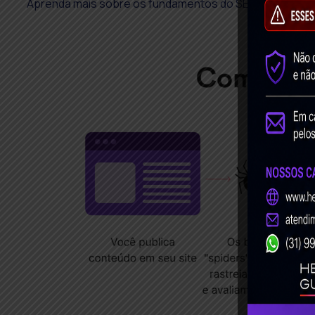
Aprenda mais sobre os fundamentos do SEO no
guia so