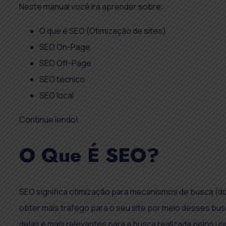
Neste manual você irá aprender sobre:
O que é SEO (Otimização de sites)
SEO On-Page
SEO Off-Page
SEO técnico
SEO local
Continue lendo!
O Que É SEO?
SEO significa otimização para mecanismos de busca (do 
obter mais tráfego para o seu site por meio desses bus
delas é mais relevantes para a busca realizada pelos us