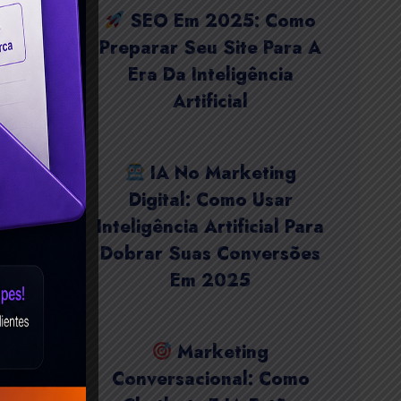
SEO Em 2025: Como
Preparar Seu Site Para A
Era Da Inteligência
Artificial
IA No Marketing
Digital: Como Usar
Inteligência Artificial Para
Dobrar Suas Conversões
Em 2025
Marketing
Conversacional: Como