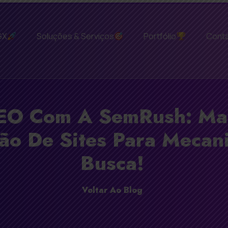
GX
Soluções & Serviços
Portfólio
Cont
EO Com A SemRush: Ma
ão De Sites Para Mecan
Busca!
Voltar Ao Blog