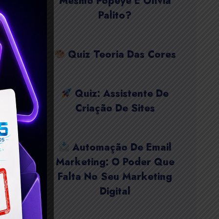
Mesmo Popeye E Olívia
Palito?
Quiz Teoria Das Cores
Quiz: Assistente De
Criação De Sites
Automação De Email
Marketing: O Poder Que
Falta No Seu Marketing
Digital