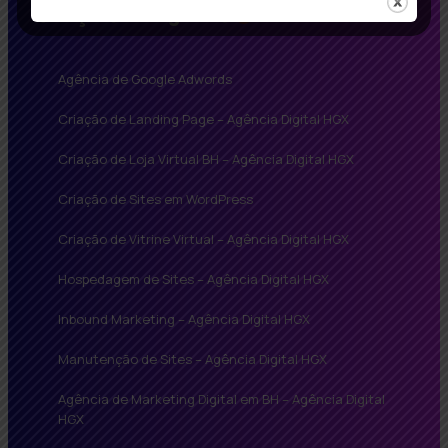
Soluções Inteligentes
Agência de Google Adwords
Criação de Landing Page – Agência Digital HGX
Criação de Loja Virtual BH – Agência Digital HGX
Criação de Sites em WordPress
Criação de Vitrine Virtual – Agência Digital HGX
Hospedagem de Sites – Agência Digital HGX
Inbound Marketing – Agência Digital HGX
Manutenção de Sites – Agência Digital HGX
Agência de Marketing Digital em BH – Agência Digital
HGX