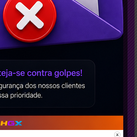
para a sua empresa?
Como planejar o marketing de
conteúdo?
Agência Digital HGX - Design
Marketing Digital: Como Contratar uma
Agência de Marketing Digital Ideal?
Criação de Logomarca e Identidade
Visual – Contrate!
Agência Digital HGX - Mídias Sociais
O que é uma Landing Page de E-
Commerce?