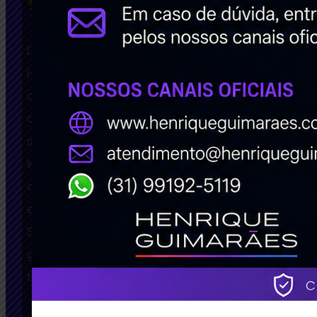
sucesso@henriqueguimaraes.com
Desde 2008, somos referência em Belo
Horizonte, São Paulo, Rio De Janeiro,
oferecendo soluções inovadoras em
criação de sites BH bem avaliados, SEO
de Alta Performance e Marketing Digital
Inteligente. Com um portfólio repleto de
casos de sucesso, impactamos
empresas no Brasil e no exterior.
Solicite agora seu estudo de caso
gratuito e descubra como podemos
transformar seu negócio!