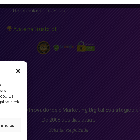
Reformulação de Sites
Avalie na Trustpilot
ra
ssas
o ou IDs
egativamente
ção de Sites Inovadores e Marketing Digital Estratégico
em
De 2008 aos dias atuais
rências
Scientia est potentia