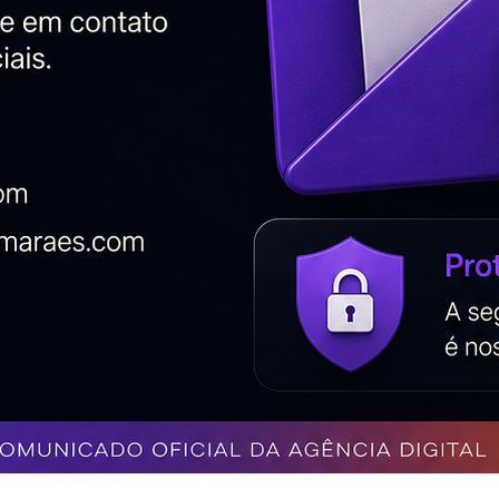
Criação de Loja Virtual BH – Agência Digital
HGX
Criação de Sites em WordPress
Criação de Vitrine Virtual – Agência Digital HGX
Hospedagem de Sites – Agência Digital HGX
Inbound Marketing – Agência Digital HGX
Manutenção de Sites – Agência Digital HGX
Agência de Marketing Digital em BH – Agência
Digital HGX
Marketing em Mídias Sociais – Agência Digital
HGX
Otimização de Sites – Agência Digital HGX