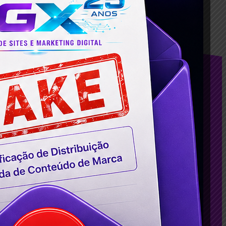
sApp
Telegram
Conteúdos
Agência de Google ADS em BH: Como
Contratar Serviços de Anúncio no
Google?
Criação de Sites: Porquê ter um site