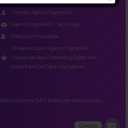
Agência Digital HGX - SEO
Tutoriais Agência Digital HGX
Agência Digital HGX - Tecnologia
Política De Privacidade
20 Valores Que A Agência Digital HGX
Criação De Sites E Marketing Digital Tem
Como Parte Da Cultura Da Agência
 Belo Horizonte (MG), Brasil e em todo o mundo
Contato