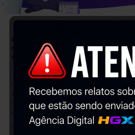
Como Monitorar As Palavras-Chave No
Google Com Semrush? Manual
Completo Passo A Passo!
9 de novembro de 2021
Nenhum comentário
Uma parte importante do SEO é classificar sites com
base em palavras-chave. Os profissionais de SEO
fazem pesquisas de palavras-chave para encontrar
termos e incluí-los
Read More »