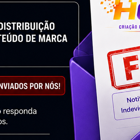
Twitter
LinkedIn
Email
What
Soluções Inteligentes
Agência de Google Adwords
Criação de Landing Page – Agência Digital
HGX