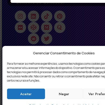
Conecte-se Conosco!
Gerenciar Consentimento de Cookies
Para fornecer as melhores experiências, usamos tecnologias como cookies pa
armazenar e/ou acessar informações do dispositivo. O consentimento para e
tecnologias nos permitirá processar dados como comportamento de navegaçã
exclusivos neste site. Não consentir ou retirar o consentimento pode afetar n
certos recursos e funções.
Agência Digital HGX
– Especializada em
Cria
Aceitar
Negar
Ver Prefe