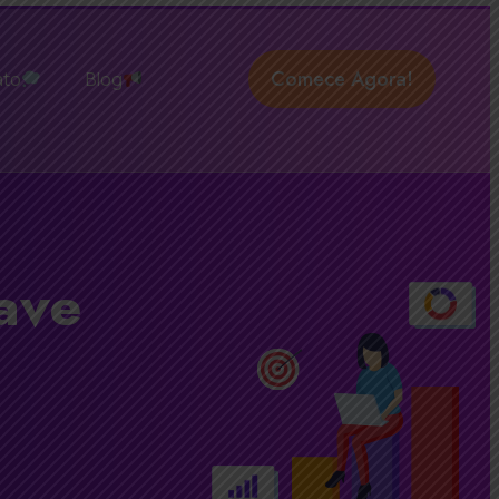
Comece Agora!
ato
Blog
ave