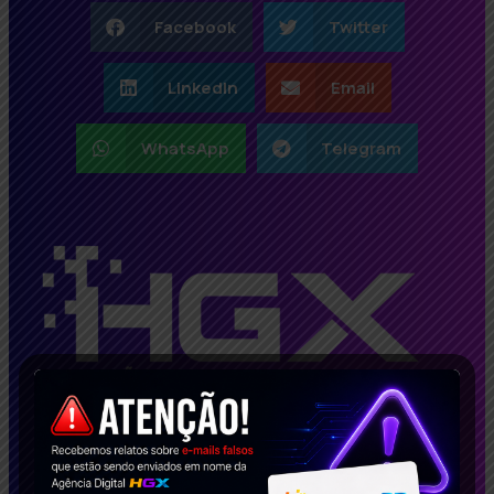
Facebook
Twitter
LinkedIn
Email
WhatsApp
Telegram
Transformamamos suas ideias em
resultados!! Escreva para nós: