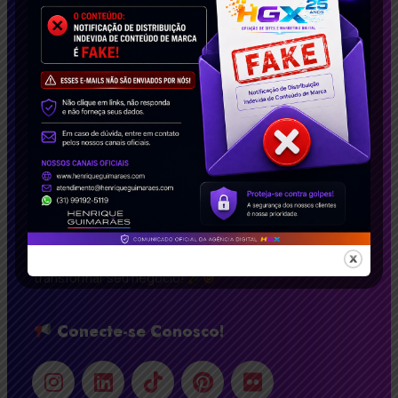
sucesso@henriqueguimaraes.com
Desde 2008, somos referência em Belo
Horizonte, São Paulo, Rio De Janeiro, oferecendo
soluções inovadoras em criação de sites BH bem
avaliados, SEO de Alta Performance e Marketing
Digital Inteligente. Com um portfólio repleto de
casos de sucesso, impactamos empresas no
Brasil e no exterior. Solicite agora seu estudo de
caso gratuito e descubra como podemos
transformar seu negócio!
Conecte-se Conosco!