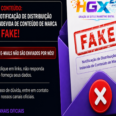
Twitter
LinkedIn
Email
What