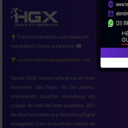
Transformamamos suas ideias em
resultados!! Escreva para nós:
sucesso@henriqueguimaraes.com
Desde 2008, somos referência em Belo
Horizonte, São Paulo, Rio De Janeiro,
oferecendo soluções inovadoras em
criação de sites BH bem avaliados, SEO
de Alta Performance e Marketing Digital
Inteligente. Com um portfólio repleto de