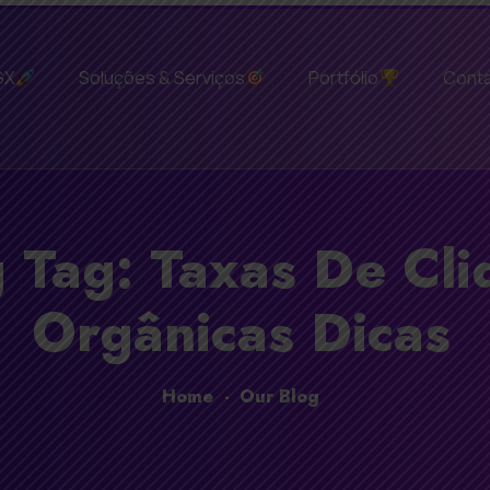
GX
Soluções & Serviços
Portfólio
Cont
 Tag: Taxas De Cli
Orgânicas Dicas
Home
-
Our Blog