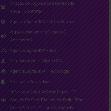
Criação de Logomarca e Identidade
Visual – Contrate!
Agência Digital HGX - Mídias Sociais
O que é uma Landing Page de E-
Commerce?
Agência Digital HGX - SEO
Tutoriais Agência Digital HGX
Agência Digital HGX - Tecnologia
Política De Privacidade
20 Valores Que A Agência Digital HGX
Criação De Sites E Marketing Digital Tem
Como Parte Da Cultura Da Agência