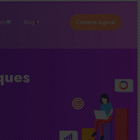
Comece Agora!
ato
Blog
ques