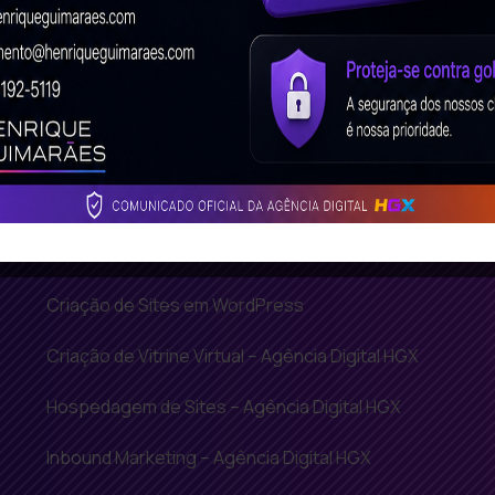
Soluções Inteligentes
Agência de Google Adwords
Criação de Landing Page – Agência Digital
HGX
Criação de Loja Virtual BH – Agência Digital
HGX
Criação de Sites em WordPress
Criação de Vitrine Virtual – Agência Digital HGX
Hospedagem de Sites – Agência Digital HGX
Inbound Marketing – Agência Digital HGX