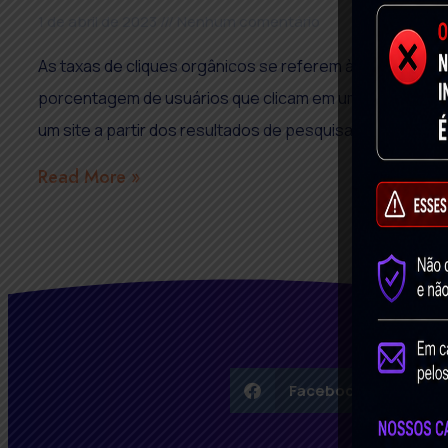
1 de abril de 2023
Nenhum comentário
As taxas de cliques orgânicos se referem à
porcentagem de usuários que clicam em um link para
um site a partir dos resultados de pesquisa
Read More »
Facebook