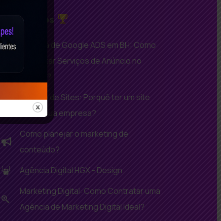
Conteúdos
Agência de Google ADS em BH: Como
Contratar Serviços de Anúncio no
Google?
Criação de Sites: Porquê ter um site
para a sua empresa?
Como planejar o marketing de
conteúdo?
Agência Digital HGX - Design
Marketing Digital: Como Contratar uma
Agência de Marketing Digital Ideal?