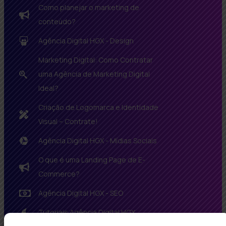
Como planejar o marketing de
conteúdo?
Agência Digital HGX - Design
Marketing Digital: Como Contratar
uma Agência de Marketing Digital
Ideal?
Criação de Logomarca e Identidade
Visual – Contrate!
Agência Digital HGX - Mídias Sociais
O que é uma Landing Page de E-
Commerce?
Agência Digital HGX - SEO
Tutoriais Agência Digital HGX