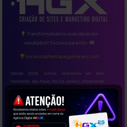
Transformamamos suas ideias em
resultados!! Escreva para nós:
sucesso@henriqueguimaraes.com
Desde 2008, somos referência em Belo
Horizonte, São Paulo, Rio De Janeiro, oferecendo
soluções inovadoras em criação de sites BH bem
avaliados, SEO de Alta Performance e Marketing
Digital Inteligente. Com um portfólio repleto de
casos de sucesso, impactamos empresas no
Brasil e no exterior. Solicite agora seu estudo de