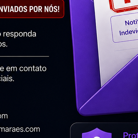
Twitter
LinkedIn
Email
What
Soluções Inteligentes
Agência de Google Adwords
Criação de Landing Page – Agência Digital
HGX
Criação de Loja Virtual BH – Agência Digital
HGX