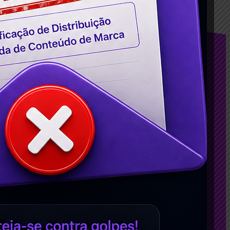
sApp
Telegram
Conteúdos
Agência de Google ADS em BH: Como
Contratar Serviços de Anúncio no
Google?
Criação de Sites: Porquê ter um site
para a sua empresa?