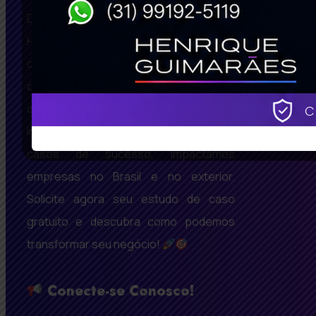
Desde 2008, somos referência em Belo
Horizonte, São Paulo, Rio De Janeiro,
oferecendo soluções inovadoras em
criação de sites BH bem avaliados, SEO
de Alta Performance e Marketing Digital
Inteligente. Com um portfólio repleto de
casos de sucesso, impactamos
empresas no Brasil e no exterior.
Solicite agora seu estudo de caso
gratuito e descubra como podemos
transformar seu negócio!
Conecte-se Conosco!