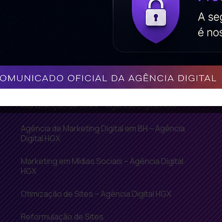
Criação de Sites em WordPress
Criação de Vitrine Virtual – Agência Digital HGX
Hospedagem de Sites – Agência Digital HGX
Inbound Marketing – Agência Digital HGX
Manutenção de Sites – Agência Digital HGX
Agência de Marketing Digital em BH – Agência
Digital HGX
Marketing em Mídias Sociais – Agência Digital
HGX
Otimização de Sites – Agência Digital HGX
Reformulação de Sites