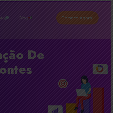
Comece Agora!
ato
Blog
ação De
Montes