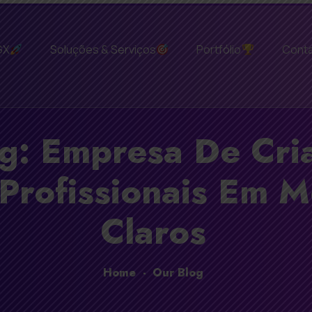
GX
Soluções & Serviços
Portfólio
Cont
g: Empresa De Cri
 Profissionais Em 
Claros
Home
-
Our Blog