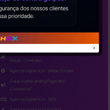
Como planejar o marketing de
conteúdo?
Agência Digital HGX - Design
Marketing Digital: Como Contratar uma
Agência de Marketing Digital Ideal?
Criação de Logomarca e Identidade
Visual – Contrate!
Agência Digital HGX - Mídias Sociais
O que é uma Landing Page de E-
Commerce?
Agência Digital HGX - SEO
Tutoriais Agência Digital HGX