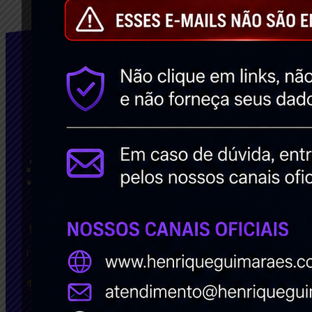
Facebook
Transformamamos suas ideias em
resultados!! Escreva para nós:
sucesso@henriqueguimaraes.com