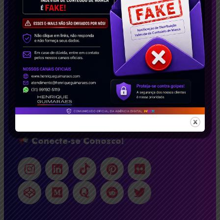
Desde 2008, somos referência em Belo
Horizonte, São Paulo, Rio De Janeiro, oferecendo
soluções inovadoras em criação de sites BH bem
avaliados, SEO de Alta Performance e Marketing
Digital Inteligente. Com um portfólio repleto de
casos de sucesso, impactamos empresas no
Brasil e no exterior. Solicite agora seu estudo de
caso gratuito e descubra como podemos
transformar seu negócio!
Conecte-se Conosco!