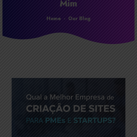
Mim
Home
-
Our Blog