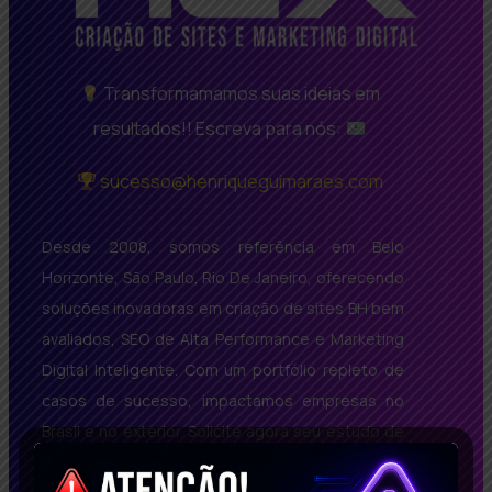
Transformamamos suas ideias em
resultados!! Escreva para nós:
sucesso@henriqueguimaraes.com
Desde 2008, somos referência em Belo
Horizonte, São Paulo, Rio De Janeiro, oferecendo
soluções inovadoras em criação de sites BH bem
avaliados, SEO de Alta Performance e Marketing
Digital Inteligente. Com um portfólio repleto de
casos de sucesso, impactamos empresas no
Brasil e no exterior. Solicite agora seu estudo de
caso gratuito e descubra como podemos