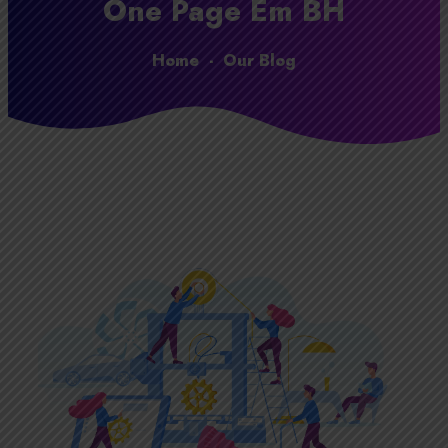
One Page Em BH
Home
-
Our Blog