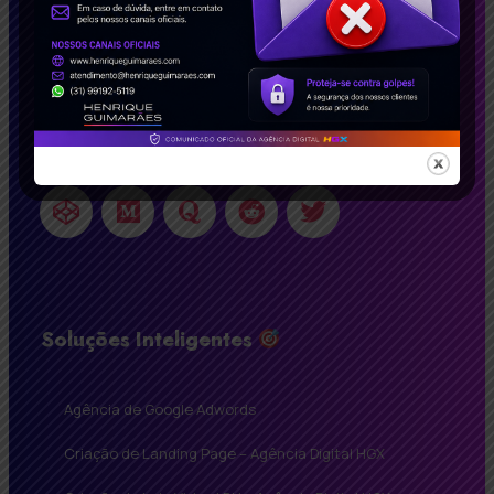
transformar seu negócio!
Conecte-se Conosco!
Soluções Inteligentes
Agência de Google Adwords
Criação de Landing Page – Agência Digital HGX