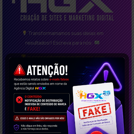
Transformamamos suas ideias em
resultados!! Escreva para nós:
sucesso@henriqueguimaraes.com
Desde 2008, somos referência em Belo
Horizonte, São Paulo, Rio De Janeiro, oferecendo
soluções inovadoras em criação de sites BH bem
avaliados, SEO de Alta Performance e Marketing
Digital Inteligente. Com um portfólio repleto de
casos de sucesso, impactamos empresas no
Brasil e no exterior. Solicite agora seu estudo de
caso gratuito e descubra como podemos