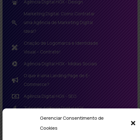
Agência Digital HGX - Design
Marketing Digital: Como Contratar
uma Agência de Marketing Digital
Ideal?
Criação de Logomarca e Identidade
Visual – Contrate!
Agência Digital HGX - Mídias Sociais
O que é uma Landing Page de E-
Commerce?
Agência Digital HGX - SEO
Tutoriais Agência Digital HGX
Gerenciar Consentimento de
Agência Digital HGX - Tecnologia
Cookies
Política De Privacidade