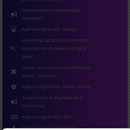
Como planejar o marketing de
conteúdo?
Agência Digital HGX - Design
Marketing Digital: Como Contratar
uma Agência de Marketing Digital
Ideal?
Criação de Logomarca e Identidade
Visual – Contrate!
Agência Digital HGX - Mídias Sociais
O que é uma Landing Page de E-
Commerce?
Agência Digital HGX - SEO
Tutoriais Agência Digital HGX