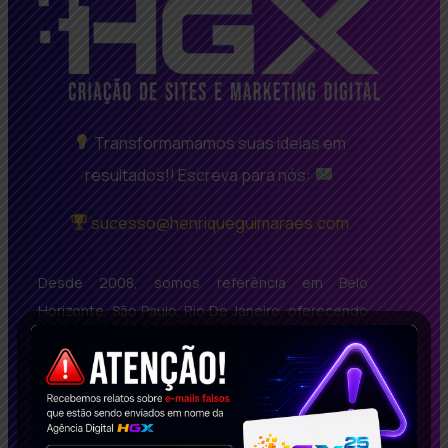
Transformamamos suas ideias em
resultados!! Escreva para nós:
sucesso@henriqueguimaraes.com
Desde 2008, somos referência em Belo
Horizonte, São Paulo, Rio De Janeiro, oferecendo
soluções inovadoras em criação de sites BH bem
avaliados, SEO de Alta Performance e Marketing
Digital Inteligente. Com um portfólio repleto de
casos de sucesso, impactamos empresas no