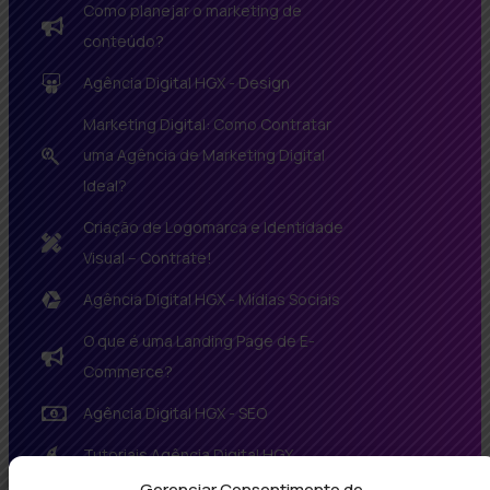
Como planejar o marketing de
conteúdo?
Agência Digital HGX - Design
Marketing Digital: Como Contratar
uma Agência de Marketing Digital
Ideal?
Criação de Logomarca e Identidade
Visual – Contrate!
Agência Digital HGX - Mídias Sociais
O que é uma Landing Page de E-
Commerce?
Agência Digital HGX - SEO
Tutoriais Agência Digital HGX
Gerenciar Consentimento de