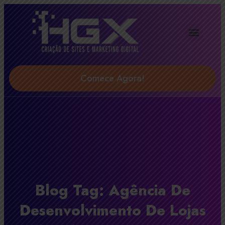
Agência Digital HGX
Soluções & Serviços
Comece Agora!
Blog Tag: Agência De
Desenvolvimento De Lojas