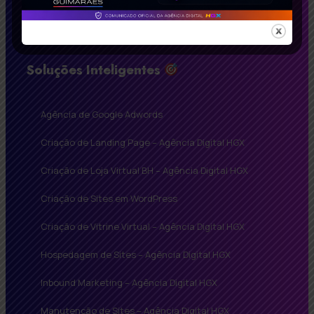
Soluções Inteligentes
Agência de Google Adwords
Criação de Landing Page – Agência Digital HGX
Criação de Loja Virtual BH – Agência Digital HGX
Criação de Sites em WordPress
Criação de Vitrine Virtual – Agência Digital HGX
Hospedagem de Sites – Agência Digital HGX
Inbound Marketing – Agência Digital HGX
Manutenção de Sites – Agência Digital HGX