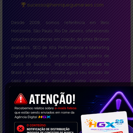
sucesso@henriqueguimaraes.com
Desde 2008, somos referência em Belo
Horizonte, São Paulo, Rio De Janeiro, oferecendo
soluções inovadoras em criação de sites BH bem
avaliados, SEO de Alta Performance e Marketing
Digital Inteligente. Com um portfólio repleto de
casos de sucesso, impactamos empresas no
Brasil e no exterior. Solicite agora seu estudo de
caso gratuito e descubra como podemos
transformar seu negócio!
Conecte-se Conosco!