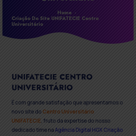
Home
-
Criação Do Site UNIFATECIE Centro
Universitário
UNIFATECIE CENTRO
UNIVERSITÁRIO
É com grande satisfação que apresentamos o
novo site do
Centro Universitário
UNIFATECIE
, fruto da expertise do nosso
dedicado time na
Agência Digital HGX Criação