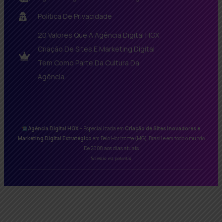
Política De Privacidade
20 Valores Que A Agência Digital HGX
Criação De Sites E Marketing Digital
Tem Como Parte Da Cultura Da
Agência
Agência Digital HGX
– Especializada em
Criação de Sites Inovadores e
Marketing Digital Estratégico
em Belo Horizonte (MG), Brasil e em todo o mundo
De 2008 aos dias atuais
Scientia est potentia