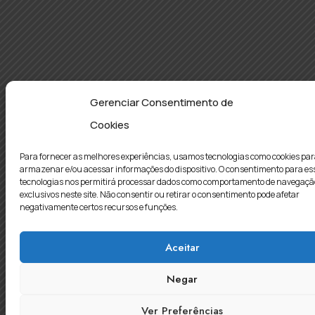
Gerenciar Consentimento de
Cookies
Para fornecer as melhores experiências, usamos tecnologias como cookies pa
armazenar e/ou acessar informações do dispositivo. O consentimento para es
tecnologias nos permitirá processar dados como comportamento de navegaçã
exclusivos neste site. Não consentir ou retirar o consentimento pode afetar
negativamente certos recursos e funções.
Aceitar
Negar
Ver Preferências