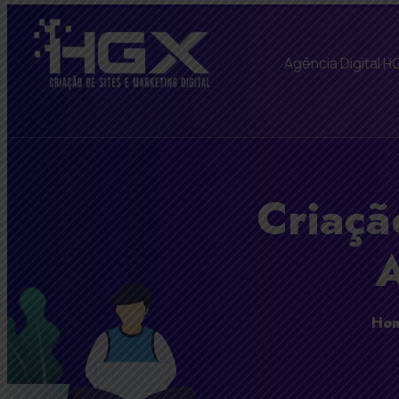
Agência Digital H
Criaçã
A
Ho