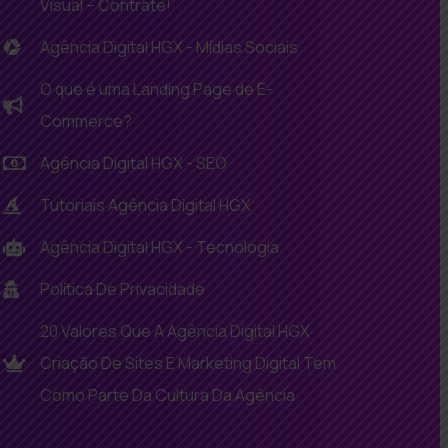
Visual – Contrate!
Agência Digital HGX - Mídias Sociais
O que é uma Landing Page de E-
Commerce?
Agência Digital HGX - SEO
Tutoriais Agência Digital HGX
Agência Digital HGX - Tecnologia
Política De Privacidade
20 Valores Que A Agência Digital HGX
Criação De Sites E Marketing Digital Tem
Como Parte Da Cultura Da Agência