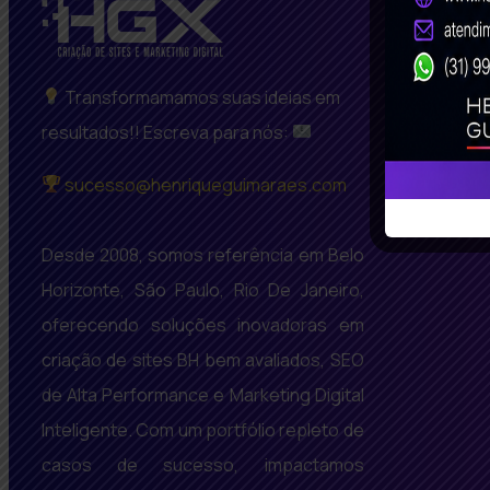
Transformamamos suas ideias em
resultados!! Escreva para nós:
sucesso@henriqueguimaraes.com
Desde 2008, somos referência em Belo
Horizonte, São Paulo, Rio De Janeiro,
oferecendo soluções inovadoras em
criação de sites BH bem avaliados, SEO
de Alta Performance e Marketing Digital
Inteligente. Com um portfólio repleto de
casos de sucesso, impactamos