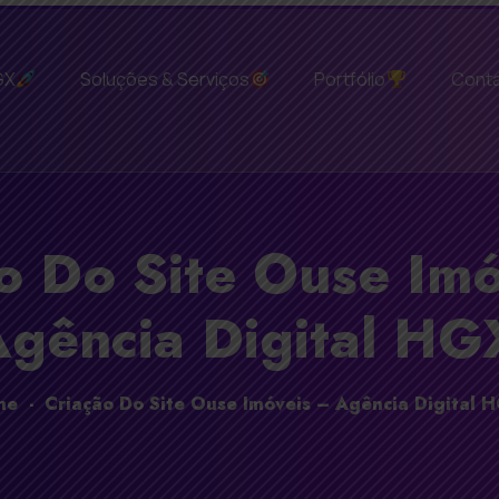
GX
Soluções & Serviços
Portfólio
Cont
o Do Site Ouse Imó
gência Digital HG
me
-
Criação Do Site Ouse Imóveis – Agência Digital 