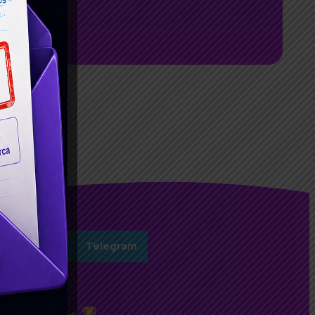
agem
sApp
Telegram
Conteúdos