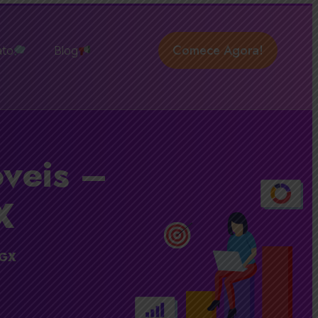
Comece Agora!
ato
Blog
veis –
X
HGX