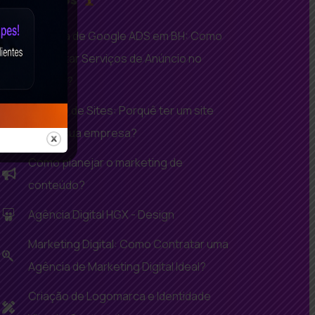
Agência de Google ADS em BH: Como
Contratar Serviços de Anúncio no
Google?
Criação de Sites: Porquê ter um site
para a sua empresa?
Como planejar o marketing de
conteúdo?
Agência Digital HGX - Design
Marketing Digital: Como Contratar uma
Agência de Marketing Digital Ideal?
Criação de Logomarca e Identidade