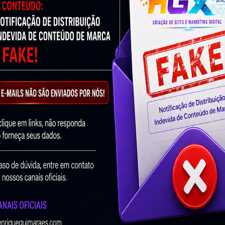
Enviar Mens
Conheça o Site
Twitter
LinkedIn
Email
What
Soluções Inteligentes