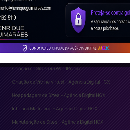
Agência de Google Adwords
Criação de Landing Page – Agência Digital
HGX
Criação de Loja Virtual BH – Agência Digital
HGX
Criação de Sites em WordPress
Criação de Vitrine Virtual – Agência Digital HGX
Hospedagem de Sites – Agência Digital HGX
Inbound Marketing – Agência Digital HGX
Manutenção de Sites – Agência Digital HGX