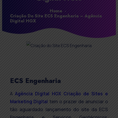
Home
-
Criação Do Site ECS Engenharia – Agência
Digital HGX
ECS Engenharia
A
Agência Digital HGX Criação de Sites e
Marketing Digital
tem o prazer de anunciar o
tão aguardado lançamento do site da ECS
Engenharia e Serviços Geotécnicos.