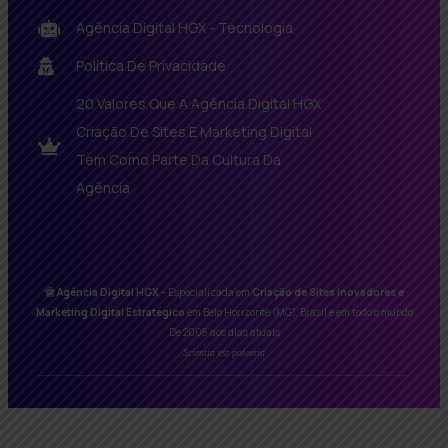
Agência Digital HGX - Tecnologia
Política De Privacidade
20 Valores Que A Agência Digital HGX
Criação De Sites E Marketing Digital
Tem Como Parte Da Cultura Da
Agência
Agência Digital HGX
– Especializada em
Criação de Sites Inovadores e
Marketing Digital Estratégico
em Belo Horizonte (MG), Brasil e em todo o mundo
De 2008 aos dias atuais
Scientia est potentia