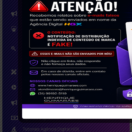
Como planejar o marketing de
conteúdo?
Agência Digital HGX - Design
Marketing Digital: Como Contratar
uma Agência de Marketing Digital
Ideal?
Criação de Logomarca e Identidade
Visual – Contrate!
Agência Digital HGX - Mídias Sociais
O que é uma Landing Page de E-
Commerce?
Agência Digital HGX - SEO
Tutoriais Agência Digital HGX