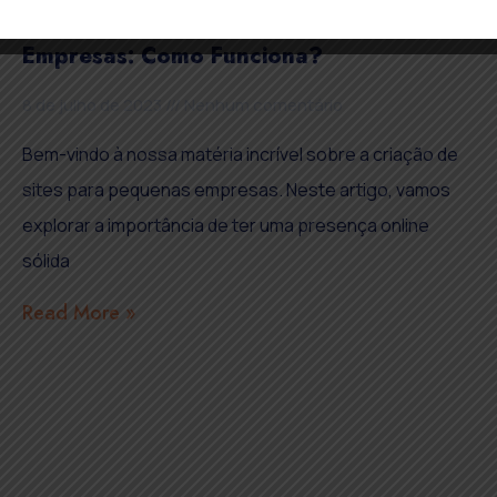
Criação De Sites Para Pequenas
Empresas: Como Funciona?
8 de julho de 2023
Nenhum comentário
Bem-vindo à nossa matéria incrível sobre a criação de
sites para pequenas empresas. Neste artigo, vamos
explorar a importância de ter uma presença online
sólida
Read More »