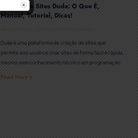
Criador De Sites Duda: O Que É,
Manual, Tutorial, Dicas!
29 de junho de 2023
Nenhum comentário
Duda é uma plataforma de criação de sites que
permite aos usuários criar sites de forma fácil e rápida,
mesmo sem conhecimento técnico em programação
Read More »