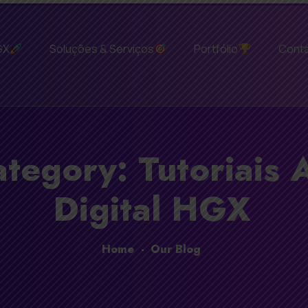
GX
Soluções & Serviços
Portfólio
Cont
tegory: Tutoriais 
Digital HGX
Home
-
Our Blog