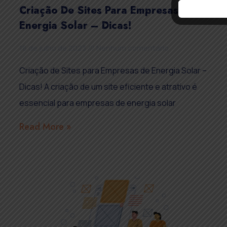
Criação De Sites Para Empresas De
Energia Solar – Dicas!
18 de julho de 2023
Nenhum comentário
Criação de Sites para Empresas de Energia Solar –
Dicas! A criação de um site eficiente e atrativo é
essencial para empresas de energia solar
Read More »