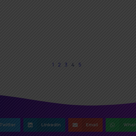
1
2
3
4
5
Twitter
LinkedIn
Email
What