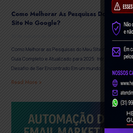
Como Melhorar As Pesquisas Do Meu
Site No Google?
30 de outubro de 2025
Nenhum comentário
Como Melhorar as Pesquisas do Meu Site no Google:
Guia Completo e Atualizado para 2025 Introdução: O
Desafio de Ser Encontrado Em um mundo
Read More »