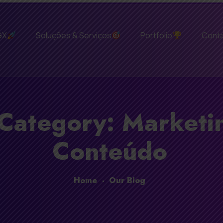
GX
Soluções & Serviços
Portfólio
Cont
Category: Marketi
Conteúdo
Home
-
Our Blog