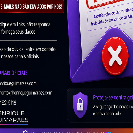
Quiz Teoria Das Cores
5 de agosto de 2025
Nenhum comentário
Quiz Teoria das Cores
Esta ferramenta é um quiz
interativo de alto nível criado para testar, educar e
entreter usuários sobre os principais conceitos
Read More »