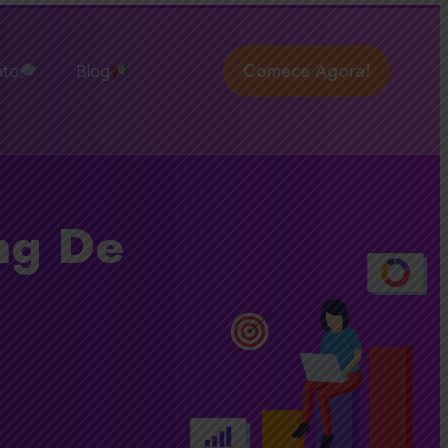
Comece Agora!
ato
Blog
ng De