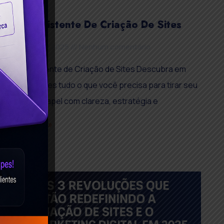
Quiz: Assistente De Criação De Sites
28 de julho de 2025
Nenhum comentário
Quiz: Assistente de Criação de Sites Descubra em
poucos cliques tudo o que você precisa para tirar seu
projeto do papel com clareza, estratégia e
Read More »