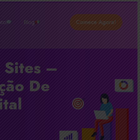
Comece Agora!
ato
Blog
 Sites –
ação De
tal