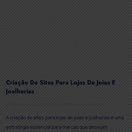
Criação De Sites Para Lojas De Joias E
Joalherias
23 de setembro de 2024
Nenhum comentário
A criação de sites para lojas de joias e joalherias é uma
estratégia essencial para marcas que desejam