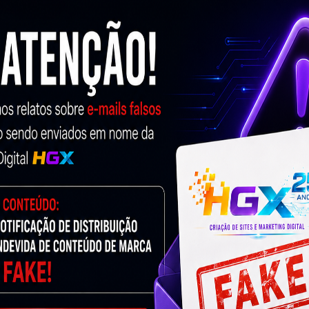
Agência De Criação De Sites Para Óticas
E Lojas De Óculos
28 de agosto de 2024
Nenhum comentário
No cenário atual, a presença digital é indispensável
para qualquer negócio, principalmente a criação de
sites para óticas e lojas de óculos. A internet não