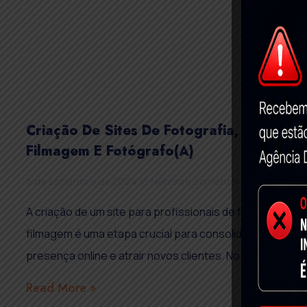
Criação De Sites De Fotografia,
Filmagem E Fotógrafo(a)
5 de setembro de 2024
Nenhum comentário
A criação de um site para profissionais de fotografia e
filmagem é uma etapa crucial para consolidar a
presença online e atrair novos clientes. No
Read More »