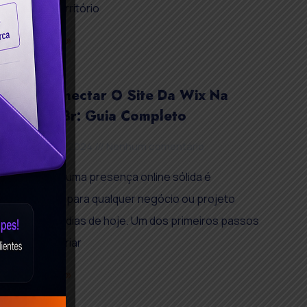
de marcar território
Read More »
Como Conectar O Site Da Wix Na
Registro.br: Guia Completo
15 de julho de 2024
Nenhum comentário
Estabelecer uma presença online sólida é
fundamental para qualquer negócio ou projeto
pessoal nos dias de hoje. Um dos primeiros passos
para isso é criar
Read More »