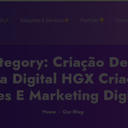
GX
Soluções & Serviços
Portfólio
Cont
tegory: Criação De
a Digital HGX Cri
es E Marketing Digi
Home
-
Our Blog