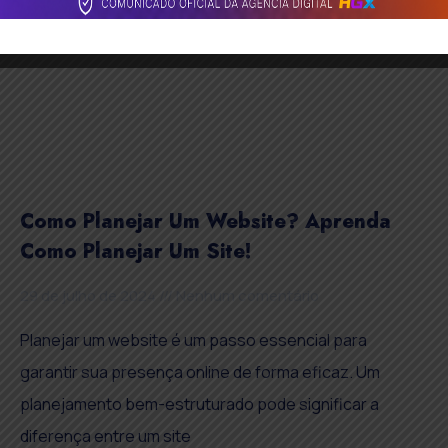
Como Planejar Um Website? Aprenda
Como Planejar Um Site!
29 de julho de 2024
Nenhum comentário
Planejar um website é um passo essencial para
garantir sua presença online de forma eficaz. Um
planejamento bem-estruturado pode significar a
diferença entre um site