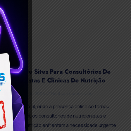
Criação De Sites Para Consultórios De
Nutricionistas E Clínicas De Nutrição
20 de agosto de 2024
Nenhum comentário
No cenário atual, onde a presença online se tornou
indispensável, os consultórios de nutricionistas e
clínicas de nutrição enfrentam a necessidade urgente