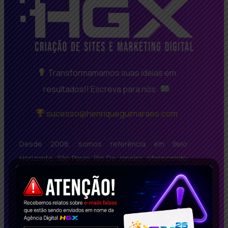
Transformamamos suas ideias em
resultados!! Escreva para nós:
sucesso@henriqueguimaraes.com
Desde 2008, somos referência em Belo
Horizonte, São Paulo, Rio De Janeiro, oferecendo
soluções inovadoras em criação de sites BH bem
avaliados, SEO de Alta Performance e Marketing
Digital Inteligente. Com um portfólio repleto de
casos de sucesso, impactamos empresas no