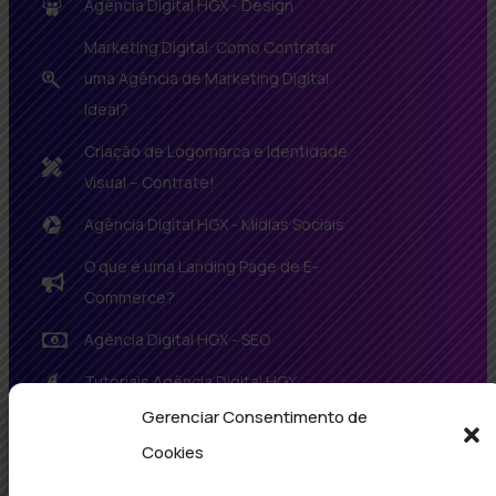
Agência Digital HGX - Design
Marketing Digital: Como Contratar
uma Agência de Marketing Digital
Ideal?
Criação de Logomarca e Identidade
Visual – Contrate!
Agência Digital HGX - Mídias Sociais
O que é uma Landing Page de E-
Commerce?
Agência Digital HGX - SEO
Tutoriais Agência Digital HGX
Gerenciar Consentimento de
Agência Digital HGX - Tecnologia
Cookies
Política De Privacidade