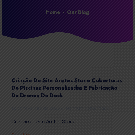
Home
-
Our Blog
Criação Do Site Arqtec Stone Coberturas
De Piscinas Personalizadas E Fabricação
De Drenos De Deck
12 de fevereiro de 2023
Nenhum comentário
Criação do Site Arqtec Stone