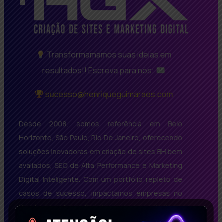
Transformamamos suas ideias em
resultados!! Escreva para nós:
sucesso@henriqueguimaraes.com
Desde 2008, somos referência em Belo
Horizonte, São Paulo, Rio De Janeiro, oferecendo
soluções inovadoras em criação de sites BH bem
avaliados, SEO de Alta Performance e Marketing
Digital Inteligente. Com um portfólio repleto de
casos de sucesso, impactamos empresas no
Brasil e no exterior. Solicite agora seu estudo de
caso gratuito e descubra como podemos