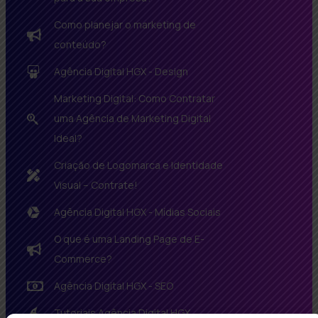
Como planejar o marketing de
conteúdo?
Agência Digital HGX - Design
Marketing Digital: Como Contratar
uma Agência de Marketing Digital
Ideal?
Criação de Logomarca e Identidade
Visual – Contrate!
Agência Digital HGX - Mídias Sociais
O que é uma Landing Page de E-
Commerce?
Agência Digital HGX - SEO
Tutoriais Agência Digital HGX