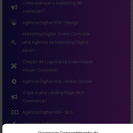
Como planejar o marketing de
conteúdo?
Agência Digital HGX - Design
Marketing Digital: Como Contratar
uma Agência de Marketing Digital
Ideal?
Criação de Logomarca e Identidade
Visual – Contrate!
Agência Digital HGX - Mídias Sociais
O que é uma Landing Page de E-
Commerce?
Agência Digital HGX - SEO
Tutoriais Agência Digital HGX
Gerenciar Consentimento de