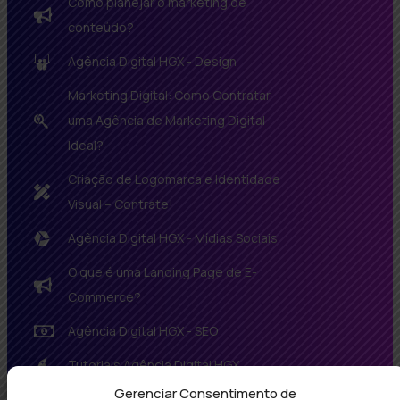
Como planejar o marketing de
conteúdo?
Agência Digital HGX - Design
Marketing Digital: Como Contratar
uma Agência de Marketing Digital
Ideal?
Criação de Logomarca e Identidade
Visual – Contrate!
Agência Digital HGX - Mídias Sociais
O que é uma Landing Page de E-
Commerce?
Agência Digital HGX - SEO
Tutoriais Agência Digital HGX
Gerenciar Consentimento de
Agência Digital HGX - Tecnologia