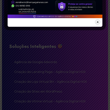
Soluções Inteligentes
Agência de Google Adwords
Criação de Landing Page – Agência Digital HGX
Criação de Loja Virtual BH – Agência Digital HGX
Criação de Sites em WordPress
Criação de Vitrine Virtual – Agência Digital HGX