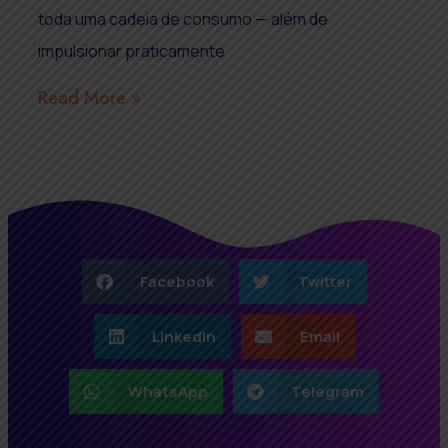
toda uma cadeia de consumo — além de
impulsionar praticamente
Read More »
Facebook
Twitter
LinkedIn
Email
WhatsApp
Telegram