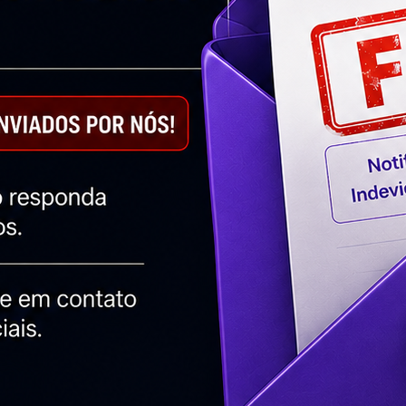
Twitter
LinkedIn
Email
What
Soluções Inteligentes
Agência de Google Adwords
Criação de Landing Page – Agência Digital