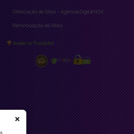
Otimização de Sites – Agência Digital HGX
Reformulação de Sites
Avalie na Trustpilot
ra