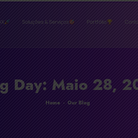
GX
Soluções & Serviços
Portfólio
Cont
g Day: Maio 28, 2
Home
-
Our Blog