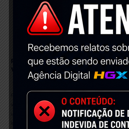
Por Que Meu Negócio Precisa Ter Um
Website?
28 de maio de 2019
Nenhum comentário
Por que meu negócio precisa ter um website? Hoje,
vamos listar 10 motivos e razões das necessidades de
um negócio/empresa ter um website! website. Vamos
lá?