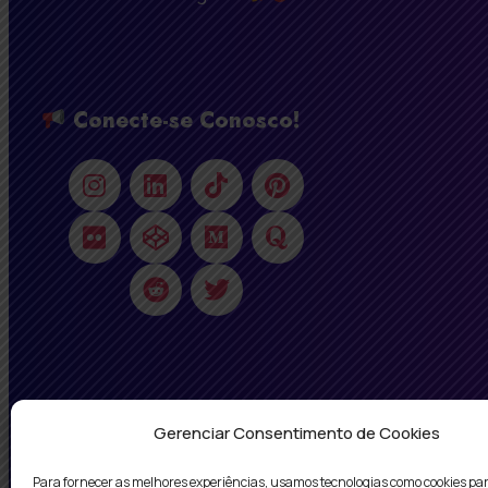
Conecte-se Conosco!
Gerenciar Consentimento de Cookies
Para fornecer as melhores experiências, usamos tecnologias como cookies pa