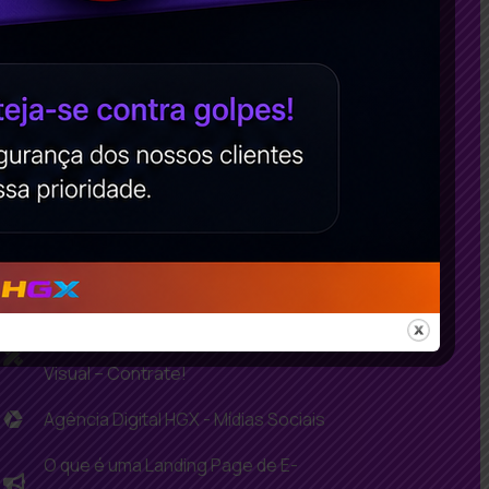
Google?
Criação de Sites: Porquê ter um site
para a sua empresa?
Como planejar o marketing de
conteúdo?
Agência Digital HGX - Design
Marketing Digital: Como Contratar uma
Agência de Marketing Digital Ideal?
Criação de Logomarca e Identidade
Visual – Contrate!
Agência Digital HGX - Mídias Sociais
O que é uma Landing Page de E-