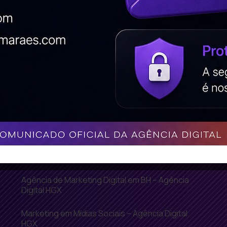
HGX
Criação de Loja Virtual BH – Agência Digital
HGX
Criação de Sites em WordPress
Criação de Vitrine Virtual – Agência Digital HGX
Hospedagem de Sites – Agência Digital HGX
Inbound Marketing – Agência Digital HGX
Manutenção de Sites – Agência Digital HGX
Agência de Marketing Digital em BH – Agência
Digital HGX
Marketing em Mídias Sociais – Agência Digital
HGX