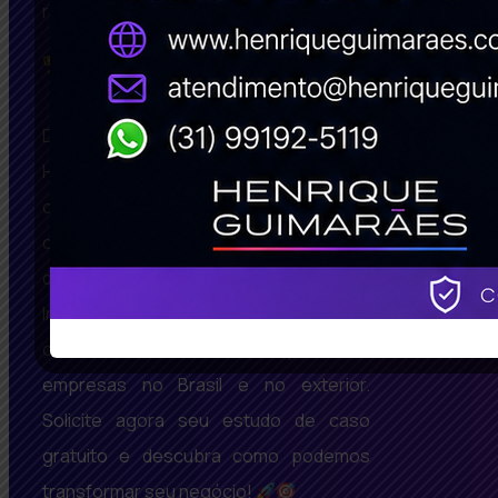
resultados!! Escreva para nós:
sucesso@henriqueguimaraes.com
Desde 2008, somos referência em Belo
Horizonte, São Paulo, Rio De Janeiro,
oferecendo soluções inovadoras em
criação de sites BH bem avaliados, SEO
de Alta Performance e Marketing Digital
Inteligente. Com um portfólio repleto de
casos de sucesso, impactamos
empresas no Brasil e no exterior.
Solicite agora seu estudo de caso
gratuito e descubra como podemos
transformar seu negócio!