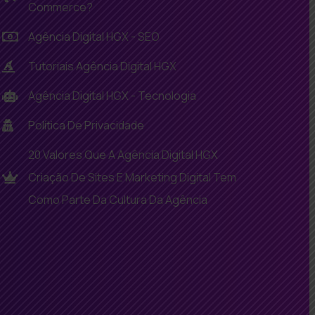
Commerce?
Agência Digital HGX - SEO
Tutoriais Agência Digital HGX
Agência Digital HGX - Tecnologia
Política De Privacidade
20 Valores Que A Agência Digital HGX
Criação De Sites E Marketing Digital Tem
Como Parte Da Cultura Da Agência