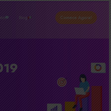
Comece Agora!
ato
Blog
019