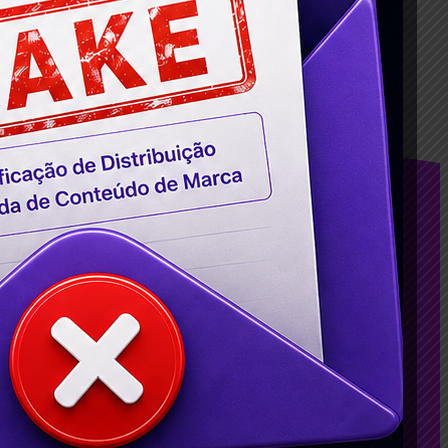
sApp
Telegram
Conteúdos
Agência de Google ADS em BH: Como
Contratar Serviços de Anúncio no